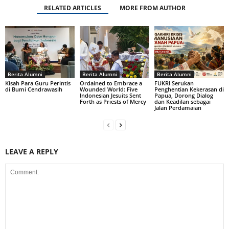
RELATED ARTICLES
MORE FROM AUTHOR
Berita Alumni
Berita Alumni
Berita Alumni
Kisah Para Guru Perintis
Ordained to Embrace a
FUKRI Serukan
di Bumi Cendrawasih
Wounded World: Five
Penghentian Kekerasan di
Indonesian Jesuits Sent
Papua, Dorong Dialog
Forth as Priests of Mercy
dan Keadilan sebagai
Jalan Perdamaian
LEAVE A REPLY