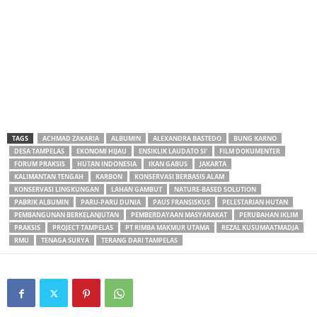
TAGS
ACHMAD ZAKARIA
ALBUMIN
ALEXANDRA BASTEDO
BUNG KARNO
DESA TAMPELAS
EKONOMI HIJAU
ENSIKLIK LAUDATO SI'
FILM DOKUMENTER
FORUM PRAKSIS
HUTAN INDONESIA
IKAN GABUS
JAKARTA
KALIMANTAN TENGAH
KARBON
KONSERVASI BERBASIS ALAM
KONSERVASI LINGKUNGAN
LAHAN GAMBUT
NATURE-BASED SOLUTION
PABRIK ALBUMIN
PARU-PARU DUNIA
PAUS FRANSISKUS
PELESTARIAN HUTAN
PEMBANGUNAN BERKELANJUTAN
PEMBERDAYAAN MASYARAKAT
PERUBAHAN IKLIM
PRAKSIS
PROJECT TAMPELAS
PT RIMBA MAKMUR UTAMA
REZAL KUSUMAATMADJA
RMU
TENAGA SURYA
TERANG DARI TAMPELAS