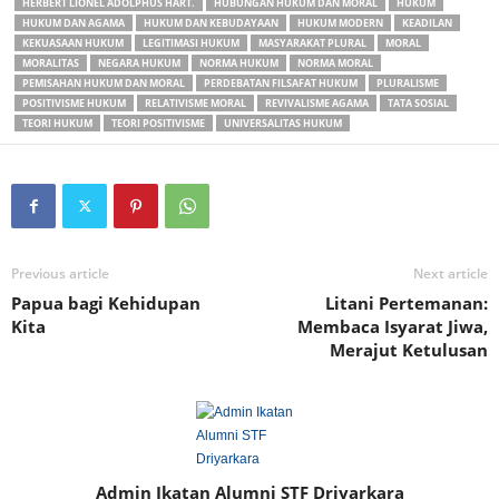
HERBERT LIONEL ADOLPHUS HART.
HUBUNGAN HUKUM DAN MORAL
HUKUM
HUKUM DAN AGAMA
HUKUM DAN KEBUDAYAAN
HUKUM MODERN
KEADILAN
KEKUASAAN HUKUM
LEGITIMASI HUKUM
MASYARAKAT PLURAL
MORAL
MORALITAS
NEGARA HUKUM
NORMA HUKUM
NORMA MORAL
PEMISAHAN HUKUM DAN MORAL
PERDEBATAN FILSAFAT HUKUM
PLURALISME
POSITIVISME HUKUM
RELATIVISME MORAL
REVIVALISME AGAMA
TATA SOSIAL
TEORI HUKUM
TEORI POSITIVISME
UNIVERSALITAS HUKUM
Previous article
Next article
Papua bagi Kehidupan
Litani Pertemanan:
Kita
Membaca Isyarat Jiwa,
Merajut Ketulusan
Admin Ikatan Alumni STF Driyarkara