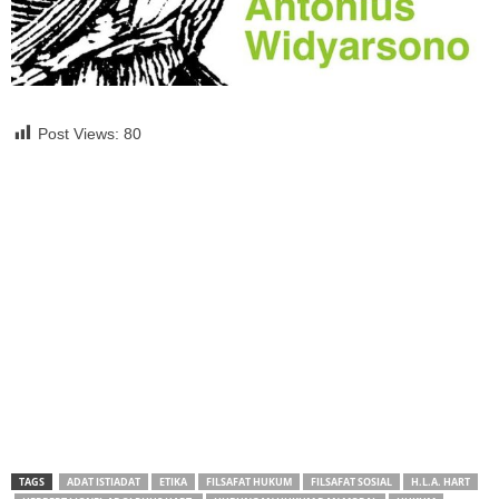
Post Views:
80
TAGS
ADAT ISTIADAT
ETIKA
FILSAFAT HUKUM
FILSAFAT SOSIAL
H.L.A. HART