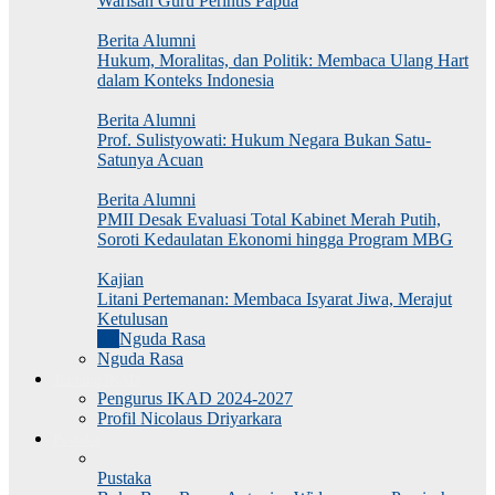
Warisan Guru Perintis Papua
Berita Alumni
Hukum, Moralitas, dan Politik: Membaca Ulang Hart
dalam Konteks Indonesia
Berita Alumni
Prof. Sulistyowati: Hukum Negara Bukan Satu-
Satunya Acuan
Berita Alumni
PMII Desak Evaluasi Total Kabinet Merah Putih,
Soroti Kedaulatan Ekonomi hingga Program MBG
Kajian
Litani Pertemanan: Membaca Isyarat Jiwa, Merajut
Ketulusan
All
Nguda Rasa
Nguda Rasa
Tentang IKAD
Pengurus IKAD 2024-2027
Profil Nicolaus Driyarkara
Pustaka
Pustaka