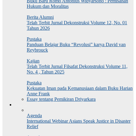
Buku Baru Romo Antonius Widyarsono : Pemisahan
Hukum dan Moralitas
Berita Alumni
Telah Terbit Jurnal Dekonstruksi Volume 12, No. 01
Tahun 2026
Pustaka
Panduan Belajar Buku “Revolusi” karya David van
Reybrouck
Kajian
Telah Terbit Jurnal Filsafat Dekonstruksi Volume 11,
No. 4 , Tahun 2025
Pustaka
Kekuatan Iman pada Kemanusiaan dalam Buku Harian
Anne Frank
Essay tentang Pemikiran Driyarkara
Agenda
Agenda
International Webinar Asians Speak Justice in Disaster
Relief