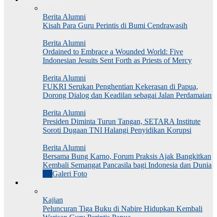
Berita Alumni
Kisah Para Guru Perintis di Bumi Cendrawasih
Berita Alumni
Ordained to Embrace a Wounded World: Five
Indonesian Jesuits Sent Forth as Priests of Mercy
Berita Alumni
FUKRI Serukan Penghentian Kekerasan di Papua,
Dorong Dialog dan Keadilan sebagai Jalan Perdamaian
Berita Alumni
Presiden Diminta Turun Tangan, SETARA Institute
Soroti Dugaan TNI Halangi Penyidikan Korupsi
Berita Alumni
Bersama Bung Karno, Forum Praksis Ajak Bangkitkan
Kembali Semangat Pancasila bagi Indonesia dan Dunia
All
Galeri Foto
Kajian
Kajian
Peluncuran Tiga Buku di Nabire Hidupkan Kembali