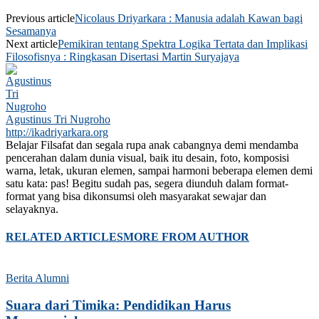
Previous article
Nicolaus Driyarkara : Manusia adalah Kawan bagi
Sesamanya
Next article
Pemikiran tentang Spektra Logika Tertata dan Implikasi
Filosofisnya : Ringkasan Disertasi Martin Suryajaya
Agustinus Tri Nugroho
http://ikadriyarkara.org
Belajar Filsafat dan segala rupa anak cabangnya demi mendamba
pencerahan dalam dunia visual, baik itu desain, foto, komposisi
warna, letak, ukuran elemen, sampai harmoni beberapa elemen demi
satu kata: pas! Begitu sudah pas, segera diunduh dalam format-
format yang bisa dikonsumsi oleh masyarakat sewajar dan
selayaknya.
RELATED ARTICLES
MORE FROM AUTHOR
Berita Alumni
Suara dari Timika: Pendidikan Harus