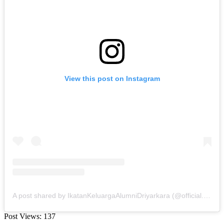
View this post on Instagram
A post shared by IkatanKeluargaAlumniDriyarkara (@official.ikadstfdriyarkara)
Post Views:
137