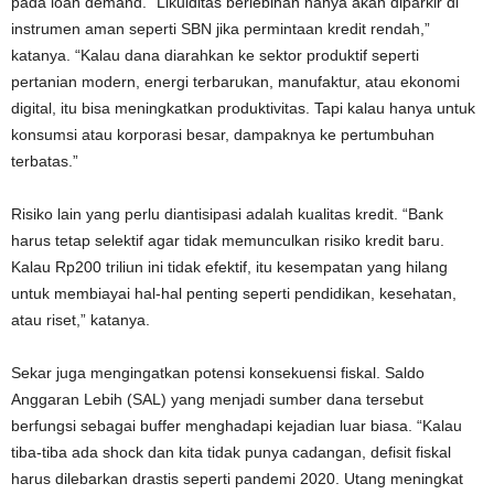
pada loan demand. “Likuiditas berlebihan hanya akan diparkir di
instrumen aman seperti SBN jika permintaan kredit rendah,”
katanya. “Kalau dana diarahkan ke sektor produktif seperti
pertanian modern, energi terbarukan, manufaktur, atau ekonomi
digital, itu bisa meningkatkan produktivitas. Tapi kalau hanya untuk
konsumsi atau korporasi besar, dampaknya ke pertumbuhan
terbatas.”
Risiko lain yang perlu diantisipasi adalah kualitas kredit. “Bank
harus tetap selektif agar tidak memunculkan risiko kredit baru.
Kalau Rp200 triliun ini tidak efektif, itu kesempatan yang hilang
untuk membiayai hal-hal penting seperti pendidikan, kesehatan,
atau riset,” katanya.
Sekar juga mengingatkan potensi konsekuensi fiskal. Saldo
Anggaran Lebih (SAL) yang menjadi sumber dana tersebut
berfungsi sebagai buffer menghadapi kejadian luar biasa. “Kalau
tiba-tiba ada shock dan kita tidak punya cadangan, defisit fiskal
harus dilebarkan drastis seperti pandemi 2020. Utang meningkat