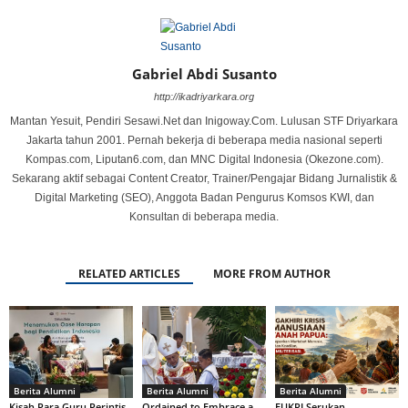
Gabriel Abdi Susanto
http://ikadriyarkara.org
Mantan Yesuit, Pendiri Sesawi.Net dan Inigoway.Com. Lulusan STF Driyarkara
Jakarta tahun 2001. Pernah bekerja di beberapa media nasional seperti
Kompas.com, Liputan6.com, dan MNC Digital Indonesia (Okezone.com).
Sekarang aktif sebagai Content Creator, Trainer/Pengajar Bidang Jurnalistik &
Digital Marketing (SEO), Anggota Badan Pengurus Komsos KWI, dan
Konsultan di beberapa media.
RELATED ARTICLES
MORE FROM AUTHOR
Berita Alumni
Berita Alumni
Berita Alumni
Kisah Para Guru Perintis
Ordained to Embrace a
FUKRI Serukan