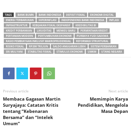
TAGS
BANK BUMN
BANK INDONESIA
DEFISIT FISKAL
EKONOMI DIGITAL
ENERGI TERBARUKAN
HIPERINFLASI
INDEPENDENSI BANK INDONESIA
INFLASI
INFRASTRUKTUR
KEBIJAKAN FISKAL EKSPANSIF
KREDIBILITAS BI
KREDIT PERBANKAN
LIKUIDITAS
MENKEU BARU
PERMINTAAN KREDIT
PERTANIAN MODERN
PERTUMBUHAN EKONOMI
PURBAYA YUDI SADEWA
RASIO PEMBIAYAAN INKLUSIF MAKROPRUDENSIAL
REFORMASI STRUKTURAL
RISIKO FISKAL
RP200 TRILIUN
SALDO ANGGARAN LEBIH
SISTEM PERBANKAN
SRI MULYANI
STABILITAS FISKAL
STIMULUS EKONOMI
UMKM
UTANG NEGARA
Previous article
Next article
Membaca Gagasan Martin
Memimpin Karya
Suryajaya: Catatan Kritis
Pendidikan, Mengelola
tentang “Kebenaran
Masa Depan
Bersama” dan “Intelek
Umum”