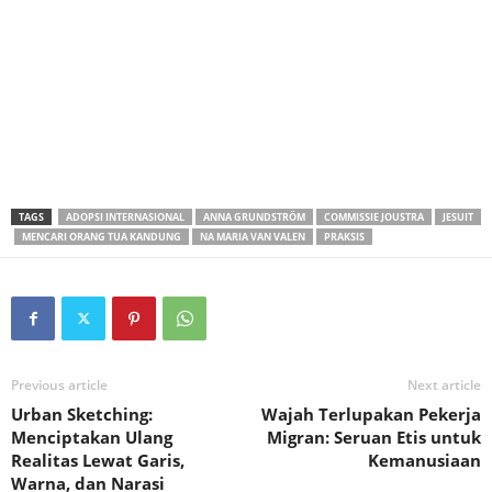
TAGS
ADOPSI INTERNASIONAL
ANNA GRUNDSTRÖM
COMMISSIE JOUSTRA
JESUIT
MENCARI ORANG TUA KANDUNG
NA MARIA VAN VALEN
PRAKSIS
Previous article
Next article
Urban Sketching:
Wajah Terlupakan Pekerja
Menciptakan Ulang
Migran: Seruan Etis untuk
Realitas Lewat Garis,
Kemanusiaan
Warna, dan Narasi