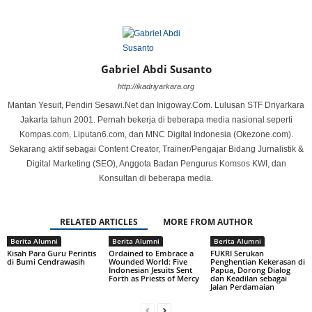
Gabriel Abdi Susanto
http://ikadriyarkara.org
Mantan Yesuit, Pendiri Sesawi.Net dan Inigoway.Com. Lulusan STF Driyarkara
Jakarta tahun 2001. Pernah bekerja di beberapa media nasional seperti
Kompas.com, Liputan6.com, dan MNC Digital Indonesia (Okezone.com).
Sekarang aktif sebagai Content Creator, Trainer/Pengajar Bidang Jurnalistik &
Digital Marketing (SEO), Anggota Badan Pengurus Komsos KWI, dan
Konsultan di beberapa media.
RELATED ARTICLES
MORE FROM AUTHOR
Berita Alumni
Berita Alumni
Berita Alumni
Kisah Para Guru Perintis
Ordained to Embrace a
FUKRI Serukan
di Bumi Cendrawasih
Wounded World: Five
Penghentian Kekerasan di
Indonesian Jesuits Sent
Papua, Dorong Dialog
Forth as Priests of Mercy
dan Keadilan sebagai
Jalan Perdamaian