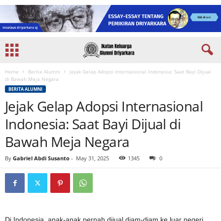
Home
Berita Alumni
Jejak Gelap Adopsi Internasional Indonesia: Saat Bayi Dijual
di Bawah Meja Negara
BERITA ALUMNI
Jejak Gelap Adopsi Internasional
Indonesia: Saat Bayi Dijual di
Bawah Meja Negara
By
Gabriel Abdi Susanto
-
May 31, 2025
1345
0
Di Indonesia, anak-anak pernah dijual diam-diam ke luar negeri.