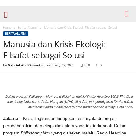
Home
Berita Alumni
Manusia dan Krisis Ekologi: Filsafat sebagai Solusi
BERITA ALUMNI
Manusia dan Krisis Ekologi:
Filsafat sebagai Solusi
By
Gabriel Abdi Susanto
-
February 19, 2025
819
0
Dalam program Philosophy Now yang disiarkan melalui Radio Heartline 100,6 FM, filsuf
dan dosen Universitas Pelita Harapan (UPH), Alex Aur, menyoroti peran filsafat dalam
memahami serta mencari solusi atas permasalahan ekologi. Foto : Abdi
Jakarta –
Krisis lingkungan hidup semakin nyata di tengah
perubahan iklim dan eksploitasi alam yang tak terkendali. Dalam
program
Philosophy Now
yang disiarkan melalui Radio Heartline