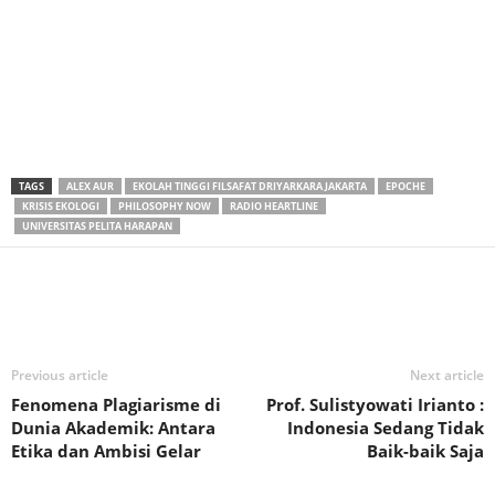
TAGS
ALEX AUR
EKOLAH TINGGI FILSAFAT DRIYARKARA JAKARTA
EPOCHE
KRISIS EKOLOGI
PHILOSOPHY NOW
RADIO HEARTLINE
UNIVERSITAS PELITA HARAPAN
Previous article
Next article
Fenomena Plagiarisme di
Prof. Sulistyowati Irianto :
Dunia Akademik: Antara
Indonesia Sedang Tidak
Etika dan Ambisi Gelar
Baik-baik Saja