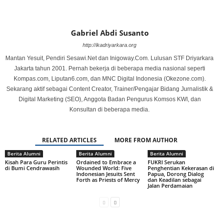
Gabriel Abdi Susanto
http://ikadriyarkara.org
Mantan Yesuit, Pendiri Sesawi.Net dan Inigoway.Com. Lulusan STF Driyarkara
Jakarta tahun 2001. Pernah bekerja di beberapa media nasional seperti
Kompas.com, Liputan6.com, dan MNC Digital Indonesia (Okezone.com).
Sekarang aktif sebagai Content Creator, Trainer/Pengajar Bidang Jurnalistik &
Digital Marketing (SEO), Anggota Badan Pengurus Komsos KWI, dan
Konsultan di beberapa media.
RELATED ARTICLES
MORE FROM AUTHOR
Berita Alumni
Berita Alumni
Berita Alumni
Kisah Para Guru Perintis
Ordained to Embrace a
FUKRI Serukan
di Bumi Cendrawasih
Wounded World: Five
Penghentian Kekerasan di
Indonesian Jesuits Sent
Papua, Dorong Dialog
Forth as Priests of Mercy
dan Keadilan sebagai
Jalan Perdamaian