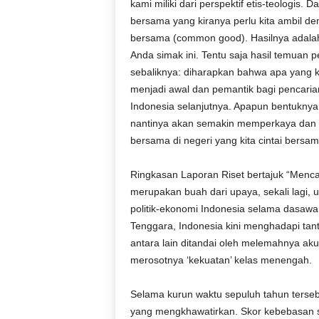
kami miliki dari perspektif etis-teologis.
bersama yang kiranya perlu kita ambil 
bersama (common good). Hasilnya adalah
Anda simak ini. Tentu saja hasil temuan 
sebaliknya: diharapkan bahwa apa yang k
menjadi awal dan pemantik bagi pencarian
Indonesia selanjutnya. Apapun bentuknya,
nantinya akan semakin memperkaya dan 
bersama di negeri yang kita cintai bersama
Ringkasan Laporan Riset bertajuk “Menc
merupakan buah dari upaya, sekali lagi,
politik-ekonomi Indonesia selama dasawa
Tenggara, Indonesia kini menghadapi tan
antara lain ditandai oleh melemahnya aku
merosotnya ‘kekuatan’ kelas menengah.
Selama kurun waktu sepuluh tahun terseb
yang mengkhawatirkan. Skor kebebasan sip