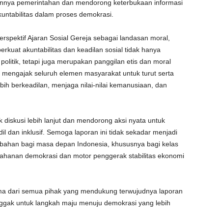
annya pemerintahan dan mendorong keterbukaan informasi
untabilitas dalam proses demokrasi.
perspektif Ajaran Sosial Gereja sebagai landasan moral,
at akuntabilitas dan keadilan sosial tidak hanya
litik, tetapi juga merupakan panggilan etis dan moral
in mengajak seluruh elemen masyarakat untuk turut serta
ih berkeadilan, menjaga nilai-nilai kemanusiaan, dan
 diskusi lebih lanjut dan mendorong aksi nyata untuk
 dan inklusif. Semoga laporan ini tidak sekadar menjadi
rubahan bagi masa depan Indonesia, khususnya bagi kelas
hanan demokrasi dan motor penggerak stabilitas ekonomi
ama dari semua pihak yang mendukung terwujudnya laporan
onggak untuk langkah maju menuju demokrasi yang lebih