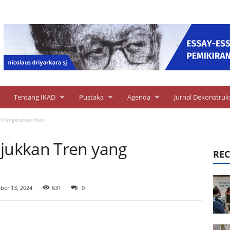
Tentang IKAD
Pustaka
Agenda
Jurnal Dekonstruk
 Mengkhawatirkan
ukkan Tren yang
REC
er 13, 2024
631
0