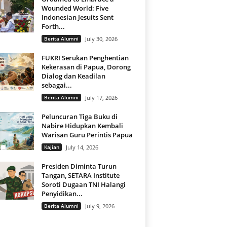
Wounded World: Five
Indonesian Jesuits Sent
Forth...
Berita Alumni
July 30, 2026
FUKRI Serukan Penghentian
Kekerasan di Papua, Dorong
Dialog dan Keadilan
sebagai...
Berita Alumni
July 17, 2026
Peluncuran Tiga Buku di
Nabire Hidupkan Kembali
Warisan Guru Perintis Papua
Kajian
July 14, 2026
Presiden Diminta Turun
Tangan, SETARA Institute
Soroti Dugaan TNI Halangi
Penyidikan...
Berita Alumni
July 9, 2026