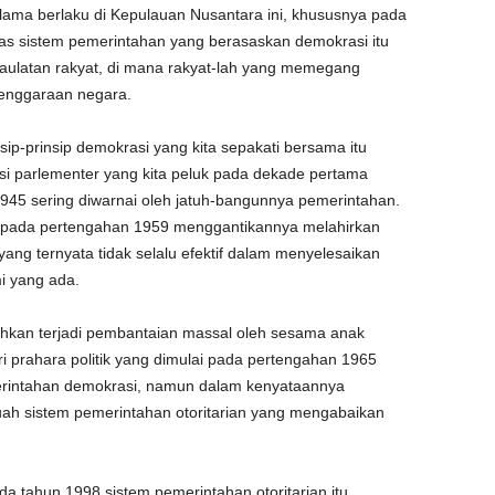
lama berlaku di Kepulauan Nusantara ini, khususnya pada
as sistem pemerintahan yang berasaskan demokrasi itu
edaulatan rakyat, di mana rakyat-lah yang memegang
lenggaraan negara.
sip-prinsip demokrasi yang kita sepakati bersama itu
i parlementer yang kita peluk pada dekade pertama
945 sering diwarnai oleh jatuh-bangunnya pemerintahan.
g pada pertengahan 1959 menggantikannya melahirkan
ng ternyata tidak selalu efektif dalam menyelesaikan
mi yang ada.
hkan terjadi pembantaian massal oleh sesama anak
i prahara politik yang dimulai pada pertengahan 1965
rintahan demokrasi, namun dalam kenyataannya
buah sistem pemerintahan otoritarian yang mengabaikan
a tahun 1998 sistem pemerintahan otoritarian itu