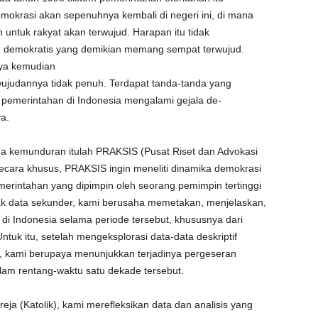
mokrasi akan sepenuhnya kembali di negeri ini, di mana
n untuk rakyat akan terwujud. Harapan itu tidak
n demokratis yang demikian memang sempat terwujud.
ya kemudian
judannya tidak penuh. Terdapat tanda-tanda yang
emerintahan di Indonesia mengalami gejala de-
a.
a kemunduran itulah PRAKSIS (Pusat Riset dan Advokasi
 Secara khusus, PRAKSIS ingin meneliti dinamika demokrasi
erintahan yang dipimpin oleh seorang pemimpin tertinggi
 data sekunder, kami berusaha memetakan, menjelaskan,
 di Indonesia selama periode tersebut, khususnya dari
uk itu, setelah mengeksplorasi data-data deskriptif
ada, kami berupaya menunjukkan terjadinya pergeseran
dalam rentang-waktu satu dekade tersebut.
ja (Katolik), kami merefleksikan data dan analisis yang