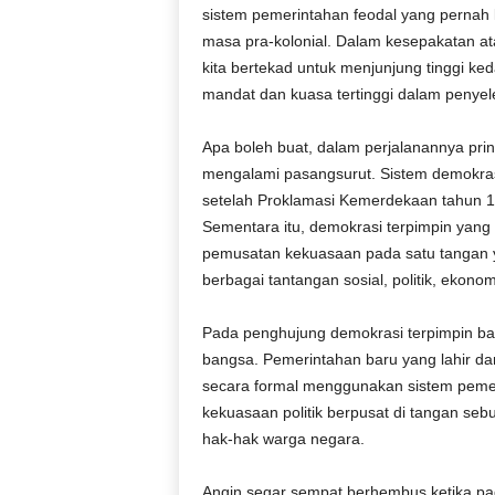
sistem pemerintahan feodal yang pernah 
masa pra-kolonial. Dalam kesepakatan at
kita bertekad untuk menjunjung tinggi k
mandat dan kuasa tertinggi dalam penye
Apa boleh buat, dalam perjalanannya prin
mengalami pasangsurut. Sistem demokras
setelah Proklamasi Kemerdekaan tahun 1
Sementara itu, demokrasi terpimpin yan
pemusatan kekuasaan pada satu tangan ya
berbagai tantangan sosial, politik, ekono
Pada penghujung demokrasi terpimpin ba
bangsa. Pemerintahan baru yang lahir dar
secara formal menggunakan sistem peme
kekuasaan politik berpusat di tangan se
hak-hak warga negara.
Angin segar sempat berhembus ketika pad