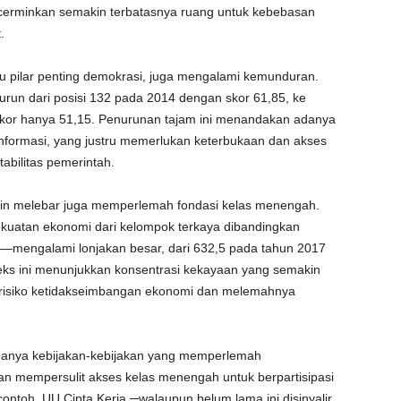
cerminkan semakin terbatasnya ruang untuk kebebasan
.
tu pilar penting demokrasi, juga mengalami kemunduran.
run dari posisi 132 pada 2014 dengan skor 61,85, ke
skor hanya 51,15. Penurunan tajam ini menandakan adanya
nformasi, yang justru memerlukan keterbukaan dan akses
abilitas pemerintah.
kin melebar juga memperlemah fondasi kelas menengah.
uatan ekonomi dari kelompok terkaya dibandingkan
—mengalami lonjakan besar, dari 632,5 pada tahun 2017
eks ini menunjukkan konsentrasi kekayaan yang semakin
an risiko ketidakseimbangan ekonomi dan melemahnya
adanya kebijakan-kebijakan yang memperlemah
an mempersulit akses kelas menengah untuk berpartisipasi
 contoh, UU Cipta Kerja ─walaupun belum lama ini disinyalir