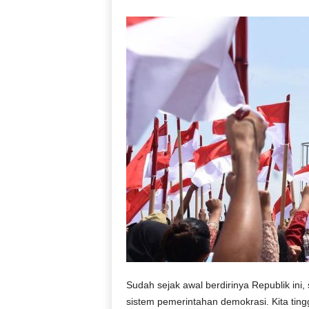
D
r
i
y
a
r
k
a
r
a
Sudah sejak awal berdirinya Republik ini
sistem pemerintahan demokrasi. Kita tingg