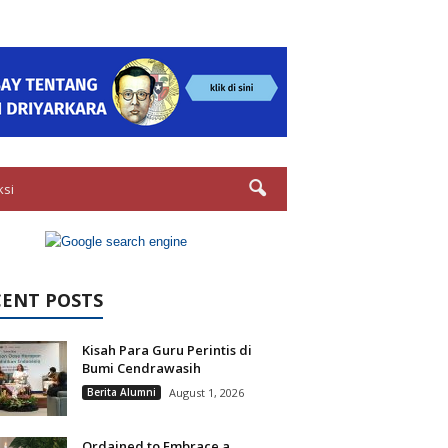
ksi
CENT POSTS
Kisah Para Guru Perintis di
Bumi Cendrawasih
Berita Alumni
August 1, 2026
Ordained to Embrace a