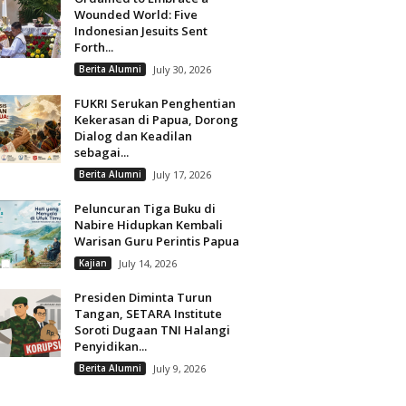
Wounded World: Five
Indonesian Jesuits Sent
Forth...
Berita Alumni
July 30, 2026
FUKRI Serukan Penghentian
Kekerasan di Papua, Dorong
Dialog dan Keadilan
sebagai...
Berita Alumni
July 17, 2026
Peluncuran Tiga Buku di
Nabire Hidupkan Kembali
Warisan Guru Perintis Papua
Kajian
July 14, 2026
Presiden Diminta Turun
Tangan, SETARA Institute
Soroti Dugaan TNI Halangi
Penyidikan...
Berita Alumni
July 9, 2026