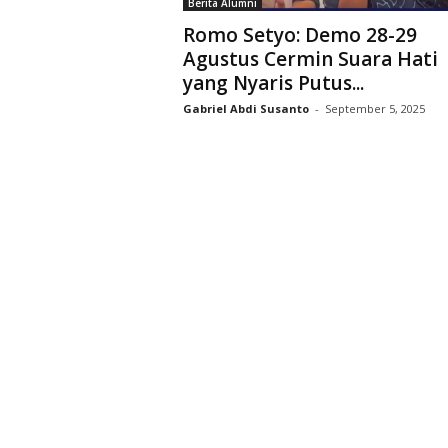
Berita Alumni
D
Romo Setyo: Demo 28-29
r
Agustus Cermin Suara Hati
i
yang Nyaris Putus...
y
a
Gabriel Abdi Susanto
-
September 5, 2025
r
k
a
r
a