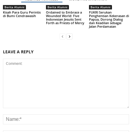
Berita Alumni
Berita Alumni
Berita Alumni
Kisah Para Guru Perintis
Ordained to Embrace a
FUKRI Serukan
di Bumi Cendrawasih
Wounded World: Five
Penghentian Kekerasan di
Indonesian Jesuits Sent
Papua, Dorong Dialog
Forth as Priests of Mercy
dan Keadilan sebagai
Jalan Perdamaian
LEAVE A REPLY