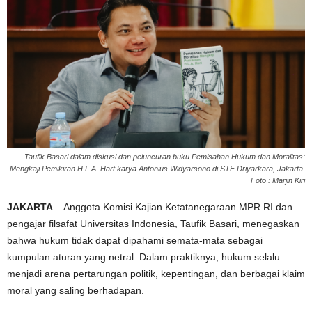
Taufik Basari dalam diskusi dan peluncuran buku Pemisahan Hukum dan Moralitas:
Mengkaji Pemikiran H.L.A. Hart karya Antonius Widyarsono di STF Driyarkara, Jakarta.
Foto : Marjin Kiri
JAKARTA
– Anggota Komisi Kajian Ketatanegaraan MPR RI dan
pengajar filsafat Universitas Indonesia,
Taufik Basari
, menegaskan
bahwa hukum tidak dapat dipahami semata-mata sebagai
kumpulan aturan yang netral. Dalam praktiknya, hukum selalu
menjadi arena pertarungan politik, kepentingan, dan berbagai klaim
moral yang saling berhadapan.