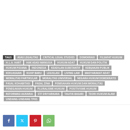
TAGS
ASAS LEGALITAS
CRITICAL LEGAL STUDIES
DEMOKRASI
FILSAFAT HUKUM
H.L.A. HART
HAK ASASI MANUSIA
HUKUM ADAT
HUKUM DAN POLITIK
HUKUM PIDANA
INDONESIA
KEADILAN SUBSTANTIF
KEBIJAKAN PUBLIK
KEKUASAAN
KUHP BARU
LEGISLASI
LIVING LAW
MASYARAKAT ADAT
MORALITAS PARTIKULAR
MORALITAS UNIVERSAL
NEGARA HUKUM DEMOKRATIS
PASAL KOHABITASI
PASAL ZINA
PEMISAHAN HUKUM DAN MORALITAS
PENEGAKAN HUKUM
PLURALISME HUKUM
POSITIVISME HUKUM
REFORMASI AGRARIA
STF DRIYARKARA
TAUFIK BASARI
TEORI HUKUM ALAM
UNDANG-UNDANG TPKS