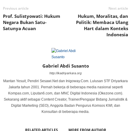
Previous article
Next article
Prof. Sulistyowati: Hukum
Hukum, Moralitas, dan
Negara Bukan Satu-
Politik: Membaca Ulang
Satunya Acuan
Hart dalam Konteks
Indonesia
Gabriel Abdi Susanto
http://ikadriyarkara.org
Mantan Yesuit, Pendiri Sesawi.Net dan Inigoway.Com. Lulusan STF Driyarkara
Jakarta tahun 2001. Pernah bekerja di beberapa media nasional seperti
Kompas.com, Liputan6.com, dan MNC Digital Indonesia (Okezone.com).
Sekarang aktif sebagai Content Creator, Trainer/Pengajar Bidang Jurnalistik &
Digital Marketing (SEO), Anggota Badan Pengurus Komsos KWI, dan
Konsultan di beberapa media.
RELATED ARTICLES
MORE FROM AUTHOR