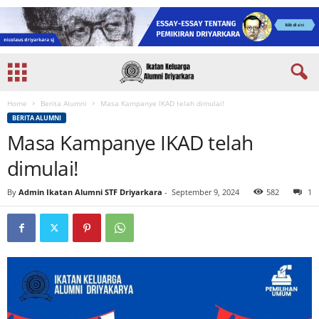
Home
Berita Alumni
Masa Kampanye IKAD telah dimulai!
BERITA ALUMNI
Masa Kampanye IKAD telah
dimulai!
By
Admin Ikatan Alumni STF Driyarkara
-
September 9, 2024
582
1