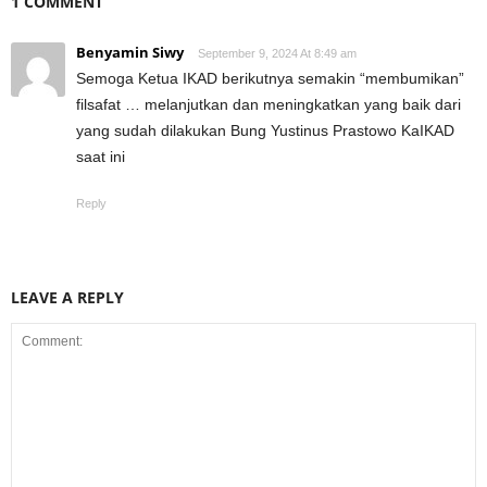
1 COMMENT
Benyamin Siwy
September 9, 2024 At 8:49 am
Semoga Ketua IKAD berikutnya semakin “membumikan”
filsafat … melanjutkan dan meningkatkan yang baik dari
yang sudah dilakukan Bung Yustinus Prastowo KaIKAD
saat ini
Reply
LEAVE A REPLY