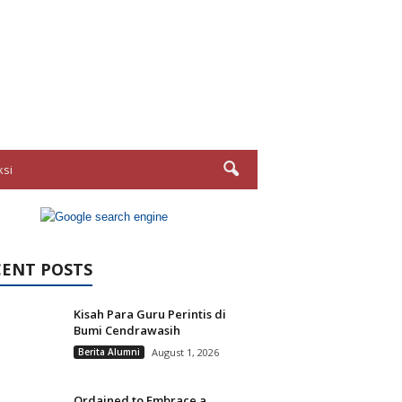
ksi
CENT POSTS
Kisah Para Guru Perintis di
Bumi Cendrawasih
Berita Alumni
August 1, 2026
Ordained to Embrace a