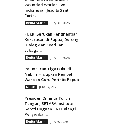
Wounded World: Five
Indonesian Jesuits Sent
Forth...
Berita Alumni
July 30, 2026
FUKRI Serukan Penghentian
Kekerasan di Papua, Dorong
Dialog dan Keadilan
sebagai...
Berita Alumni
July 17, 2026
Peluncuran Tiga Buku di
Nabire Hidupkan Kembali
Warisan Guru Perintis Papua
Kajian
July 14, 2026
Presiden Diminta Turun
Tangan, SETARA Institute
Soroti Dugaan TNI Halangi
Penyidikan...
Berita Alumni
July 9, 2026