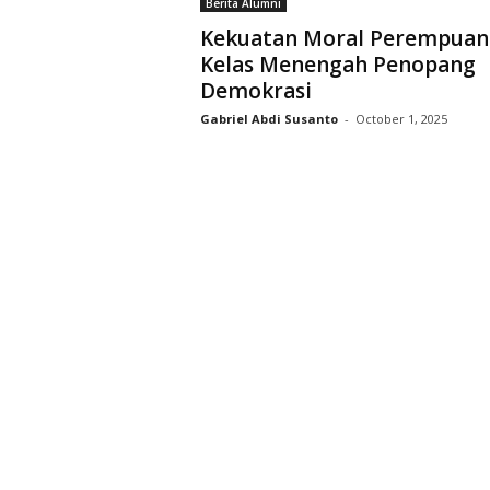
Berita Alumni
D
Kekuatan Moral Perempuan
r
Kelas Menengah Penopang
i
Demokrasi
y
a
Gabriel Abdi Susanto
-
October 1, 2025
r
k
a
r
a