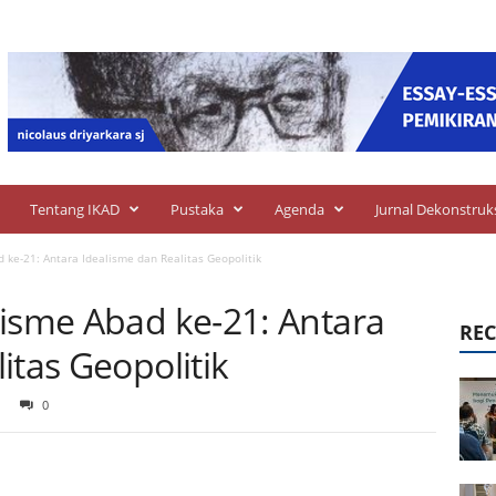
Tentang IKAD
Pustaka
Agenda
Jurnal Dekonstruk
 ke-21: Antara Idealisme dan Realitas Geopolitik
lisme Abad ke-21: Antara
REC
itas Geopolitik
0