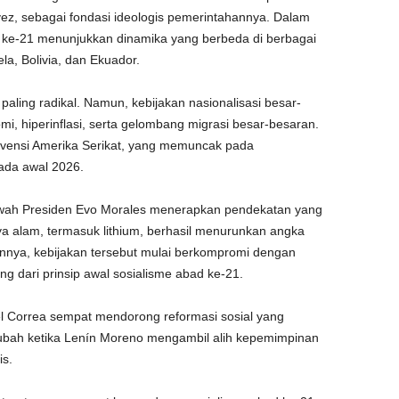
ez, sebagai fondasi ideologis pemerintahannya. Dalam
d ke-21 menunjukkan dinamika yang berbeda di berbagai
a, Bolivia, dan Ekuador.
 paling radikal. Namun, kebijakan nasionalisasi besar-
mi, hiperinflasi, serta gelombang migrasi besar-besaran.
ervensi Amerika Serikat, yang memuncak pada
ada awal 2026.
awah Presiden Evo Morales menerapkan pendekatan yang
ya alam, termasuk lithium, berhasil menurunkan angka
nya, kebijakan tersebut mulai berkompromi dengan
ng dari prinsip awal sosialisme abad ke-21.
el Correa sempat mendorong reformasi sosial yang
erubah ketika Lenín Moreno mengambil alih kepemimpinan
is.