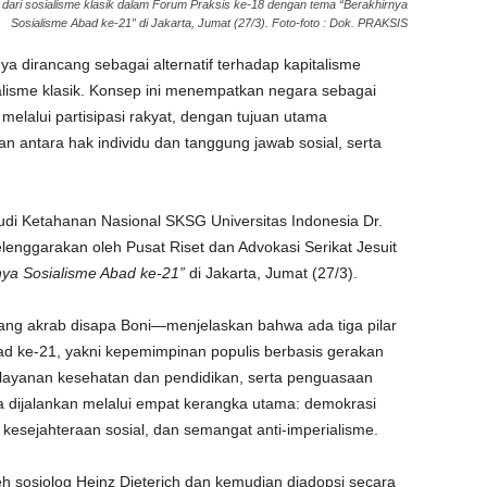
n dari sosialisme klasik dalam Forum Praksis ke-18 dengan tema “Berakhirnya
Sosialisme Abad ke-21” di Jakarta, Jumat (27/3). Foto-foto : Dok. PRAKSIS
a dirancang sebagai alternatif terhadap kapitalisme
ialisme klasik. Konsep ini menempatkan negara sebagai
melalui partisipasi rakyat, dengan tujuan utama
n antara hak individu dan tanggung jawab sosial, serta
di Ketahanan Nasional SKSG Universitas Indonesia Dr.
enggarakan oleh Pusat Riset dan Advokasi Serikat Jesuit
nya Sosialisme Abad ke-21”
di Jakarta, Jumat (27/3).
g akrab disapa Boni—menjelaskan bahwa ada tiga pilar
d ke-21, yakni kepemimpinan populis berbasis gerakan
 layanan kesehatan dan pendidikan, serta penguasaan
 dijalankan melalui empat kerangka utama: demokrasi
, kesejahteraan sosial, dan semangat anti-imperialisme.
eh sosiolog Heinz Dieterich dan kemudian diadopsi secara