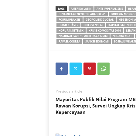
TAGS
AMERIKA LATIN
ANTI-IMPERIALISME
BERAK
DINAMIKA GEOPOLITIK ABAD KE-21
DOKTRIN MONROE
FORUM PRAKSIS
GEOPOLITIK GLOBAL
HEGEMONI A
HUGO CHÁVEZ
INTERVENSI AS
KAPITALISME NEOLI
KORUPSI SISTEMIK
KRISIS KOMODITAS 2014
LEMAHN
NASIONALISASI SUMBER DAYA ALAM
NEGARA KUAT
RAFAEL CORREA
SANKSI EKONOMI
SOSIALISME ALT
Previous article
Mayoritas Publik Nilai Program M
Rawan Korupsi, Survei Ungkap Kris
Kepercayaan