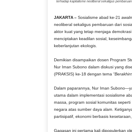
terhadap kapitalisme neoliberal sekaligus pembarua
JAKARTA –
Sosialisme abad ke-21 awalny
neoliberal sekaligus pembaruan dari sos
aktor kuat yang tetap menjaga demokrasi 
menciptakan keadilan sosial, keseimbanga
keberlanjutan ekologis.
Demikian disampaikan dosen Program Stu
Nur Iman Subono dalam diskusi yang disel
(PRAKSIS) ke-18 dengan tema
“Berakhir
Dalam paparannya, Nur Iman Subono—yan
utama dalam implementasi sosialisme aba
massa, program sosial komunitas seperti
negara atas sumber daya alam. Ketiganya
partisipatif, ekonomi berbasis kesetaraan
Gagasan ini pertama kali dipopulerkan ol