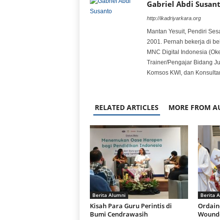
Gabriel Abdi Susan
http://ikadriyarkara.org
Mantan Yesuit, Pendiri Ses
2001. Pernah bekerja di b
MNC Digital Indonesia (Oke
Trainer/Pengajar Bidang Ju
Komsos KWI, dan Konsultan
RELATED ARTICLES
MORE FROM A
Berita Alumni
Berita 
Kisah Para Guru Perintis di
Ordain
Bumi Cendrawasih
Wounde