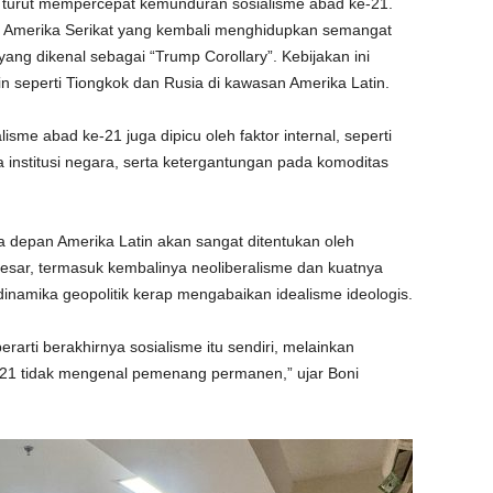
ng turut mempercepat kemunduran sosialisme abad ke-21.
ik Amerika Serikat yang kembali menghidupkan semangat
ang dikenal sebagai “Trump Corollary”. Kebijakan ini
n seperti Tiongkok dan Rusia di kawasan Amerika Latin.
isme abad ke-21 juga dipicu oleh faktor internal, seperti
a institusi negara, serta ketergantungan pada komoditas
sa depan Amerika Latin akan sangat ditentukan oleh
ar, termasuk kembalinya neoliberalisme dan kuatnya
namika geopolitik kerap mengabaikan idealisme ideologis.
arti berakhirnya sosialisme itu sendiri, melainkan
21 tidak mengenal pemenang permanen,” ujar Boni