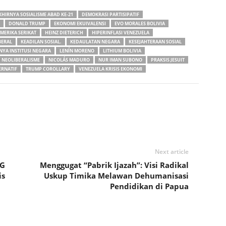
HIRNYA SOSIALISME ABAD KE-21
DEMOKRASI PARTISIPATIF
DONALD TRUMP
EKONOMI EKUIVALENSI
EVO MORALES BOLIVIA
MERIKA SERIKAT
HEINZ DIETERICH
HIPERINFLASI VENEZUELA
BERAL
KEADILAN SOSIAL.
KEDAULATAN NEGARA
KESEJAHTERAAN SOSIAL
YA INSTITUSI NEGARA
LENÍN MORENO
LITHIUM BOLIVIA
NEOLIBERALISME
NICOLÁS MADURO
NUR IMAN SUBONO
PRAKSIS JESUIT
ERNATIF
TRUMP COROLLARY
VENEZUELA KRISIS EKONOMI
Next article
BG
Menggugat “Pabrik Ijazah”: Visi Radikal
is
Uskup Timika Melawan Dehumanisasi
Pendidikan di Papua