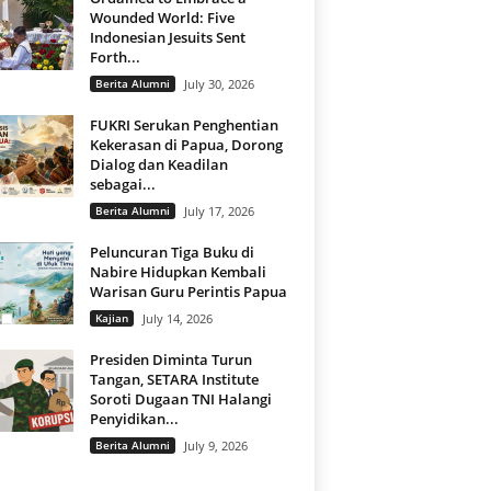
Wounded World: Five
Indonesian Jesuits Sent
Forth...
Berita Alumni
July 30, 2026
FUKRI Serukan Penghentian
Kekerasan di Papua, Dorong
Dialog dan Keadilan
sebagai...
Berita Alumni
July 17, 2026
Peluncuran Tiga Buku di
Nabire Hidupkan Kembali
Warisan Guru Perintis Papua
Kajian
July 14, 2026
Presiden Diminta Turun
Tangan, SETARA Institute
Soroti Dugaan TNI Halangi
Penyidikan...
Berita Alumni
July 9, 2026