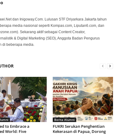
to
awi.Net dan Inigoway.Com. Lulusan STF Driyarkara Jakarta tahun
eberapa media nasional seperti Kompas.com, Liputan6.com, dan
zone.com). Sekarang aktif sebagai Content Creator,
rnalistik & Digital Marketing (SEO), Anggota Badan Pengurus
 di beberapa media.
UTHOR
Alumni
Berita Alumni
ed to Embrace a
FUKRI Serukan Penghentian
d World: Five
Kekerasan di Papua, Dorong