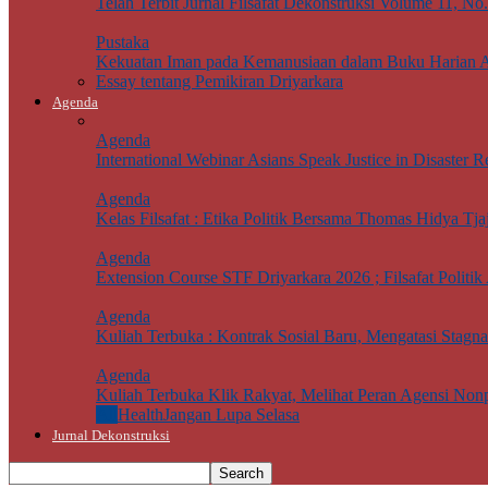
Telah Terbit Jurnal Filsafat Dekonstruksi Volume 11, No
Pustaka
Kekuatan Iman pada Kemanusiaan dalam Buku Harian 
Essay tentang Pemikiran Driyarkara
Agenda
Agenda
International Webinar Asians Speak Justice in Disaster Re
Agenda
Kelas Filsafat : Etika Politik Bersama Thomas Hidya Tj
Agenda
Extension Course STF Driyarkara 2026 ; Filsafat Politik 
Agenda
Kuliah Terbuka : Kontrak Sosial Baru, Mengatasi Stagn
Agenda
Kuliah Terbuka Klik Rakyat, Melihat Peran Agensi Non
All
Health
Jangan Lupa Selasa
Jurnal Dekonstruksi