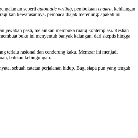
-pengalaman seperti
automatic writing
, pembukaan
chakra
, kehilangan
meragukan kewarasannya, pembaca diajak merenung: apakah ini
kan jawaban pasti, melainkan membuka ruang kontemplasi. Reslian
embuat buku ini menyentuh banyak kalangan, dari skeptis hingga
yang terlalu rasional dan cenderung kaku. Memoar ini menjadi
cauan, bahkan kebingungan.
nyata, sebuah catatan perjalanan hidup. Bagi siapa pun yang tengah