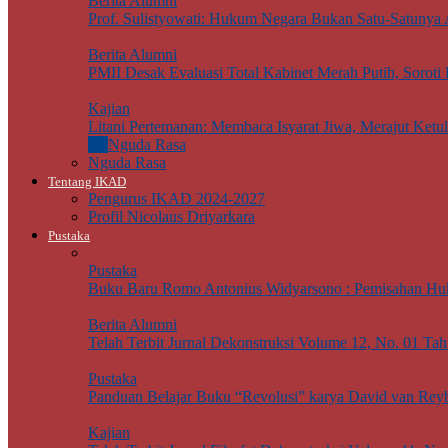
Berita Alumni
Prof. Sulistyowati: Hukum Negara Bukan Satu-Satunya
Berita Alumni
PMII Desak Evaluasi Total Kabinet Merah Putih, Soro
Kajian
Litani Pertemanan: Membaca Isyarat Jiwa, Merajut Ketu
All
Nguda Rasa
Nguda Rasa
Tentang IKAD
Pengurus IKAD 2024-2027
Profil Nicolaus Driyarkara
Pustaka
Pustaka
Buku Baru Romo Antonius Widyarsono : Pemisahan Hu
Berita Alumni
Telah Terbit Jurnal Dekonstruksi Volume 12, No. 01 Ta
Pustaka
Panduan Belajar Buku “Revolusi” karya David van Rey
Kajian