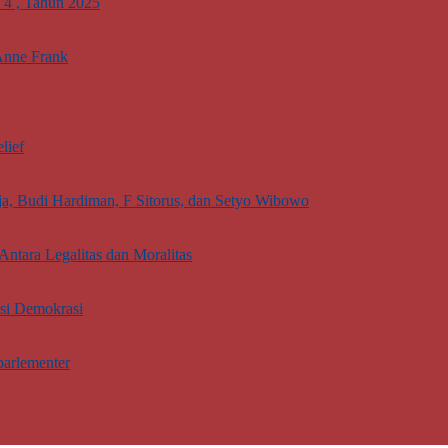
. 4 , Tahun 2025
Anne Frank
lief
aja, Budi Hardiman, F Sitorus, dan Setyo Wibowo
Antara Legalitas dan Moralitas
asi Demokrasi
parlementer