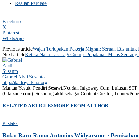
Reslian Pardede
Facebook
X
Pinterest
WhatsApp
Previous article
Wajah Terlupakan Pekerja Migran: Seruan Etis untu
Next article
Ketika Nalar Tak Lagi Cukup: Perjalanan Mistis Seorang
Gabriel Abdi Susanto
http://ikadriyarkara.org
Mantan Yesuit, Pendiri Sesawi.Net dan Inigoway.Com. Lulusan STF D
(Okezone.com). Sekarang aktif sebagai Content Creator, Trainer/Pe
RELATED ARTICLES
MORE FROM AUTHOR
Pustaka
Buku Baru Romo Antonius Widyarsono : Pemisahan