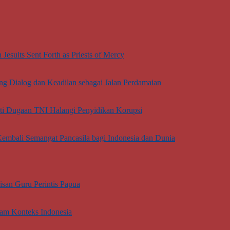
esuits Sent Forth as Priests of Mercy
g Dialog dan Keadilan sebagai Jalan Perdamaian
oti Dugaan TNI Halangi Penyidikan Korupsi
embali Semangat Pancasila bagi Indonesia dan Dunia
san Guru Perintis Papua
lam Konteks Indonesia