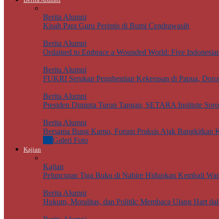
Berita Alumni
Kisah Para Guru Perintis di Bumi Cendrawasih
Berita Alumni
Ordained to Embrace a Wounded World: Five Indonesian J
Berita Alumni
FUKRI Serukan Penghentian Kekerasan di Papua, Doron
Berita Alumni
Presiden Diminta Turun Tangan, SETARA Institute Sor
Berita Alumni
Bersama Bung Karno, Forum Praksis Ajak Bangkitkan K
All
Galeri Foto
Kajian
Kajian
Peluncuran Tiga Buku di Nabire Hidupkan Kembali Wari
Berita Alumni
Hukum, Moralitas, dan Politik: Membaca Ulang Hart da