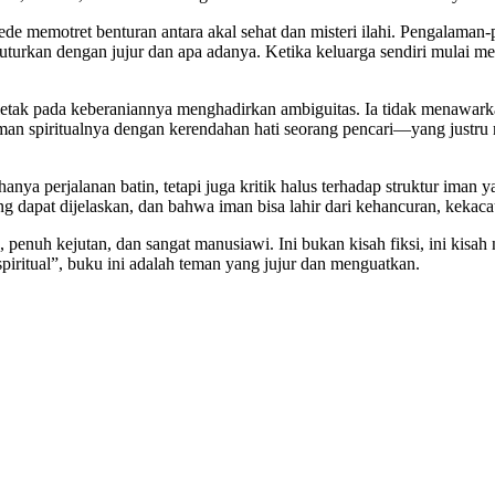
ede memotret benturan antara akal sehat dan misteri ilahi. Pengalaman
uturkan dengan jujur dan apa adanya. Ketika keluarga sendiri mulai 
rletak pada keberaniannya menghadirkan ambiguitas. Ia tidak menawar
 spiritualnya dengan kerendahan hati seorang pencari—yang justru m
nya perjalanan batin, tetapi juga kritik halus terhadap struktur iman 
ng dapat dijelaskan, dan bahwa iman bisa lahir dari kehancuran, keka
enuh kejutan, dan sangat manusiawi. Ini bukan kisah fiksi, ini kisah 
ritual”, buku ini adalah teman yang jujur dan menguatkan.