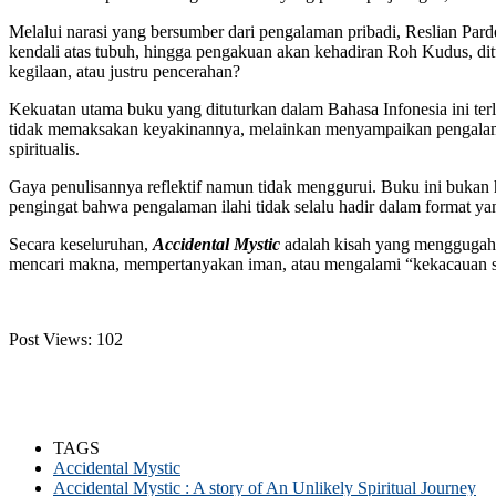
Melalui narasi yang bersumber dari pengalaman pribadi, Reslian Pard
kendali atas tubuh, hingga pengakuan akan kehadiran Roh Kudus, dit
kegilaan, atau justru pencerahan?
Kekuatan utama buku yang dituturkan dalam Bahasa Infonesia ini te
tidak memaksakan keyakinannya, melainkan menyampaikan pengalaman
spiritualis.
Gaya penulisannya reflektif namun tidak menggurui. Buku ini bukan ha
pengingat bahwa pengalaman ilahi tidak selalu hadir dalam format ya
Secara keseluruhan,
Accidental Mystic
adalah kisah yang menggugah, p
mencari makna, mempertanyakan iman, atau mengalami “kekacauan spi
Post Views:
102
TAGS
Accidental Mystic
Accidental Mystic : A story of An Unlikely Spiritual Journey