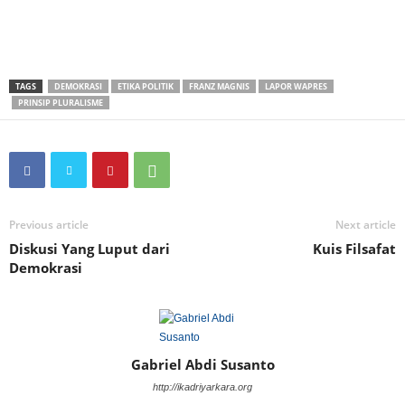
TAGS
DEMOKRASI
ETIKA POLITIK
FRANZ MAGNIS
LAPOR WAPRES
PRINSIP PLURALISME
Previous article
Next article
Diskusi Yang Luput dari
Kuis Filsafat
Demokrasi
Gabriel Abdi Susanto
http://ikadriyarkara.org