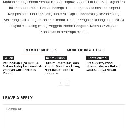
Mantan Yesuit, Pendiri Sesawi.Net dan Inigoway.Com. Lulusan STF Driyarkara
Jakarta tahun 2001. Pernah bekerja di beberapa media nasional seperti
Kompas.com, Liputan6.com, dan MNC Digital Indonesia (Okezone.com).
Sekarang aktif sebagai Content Creator, Trainer/Pengajar Bidang Jurnalistik &
Digital Marketing (SEO), Anggota Badan Pengurus Komsos KWI, dan
Konsultan di beberapa media.
RELATED ARTICLES
MORE FROM AUTHOR
Kajian
Berita Alumni
Berita Alumni
Peluncuran Tiga Buku di
Hukum, Moralitas, dan
Prof. Sulistyowati:
Nabire Hidupkan Kembali
Politik: Membaca Ulang
Hukum Negara Bukan
Warisan Guru Perintis
Hart dalam Konteks
Satu-Satunya Acuan
Papua
Indonesia
LEAVE A REPLY