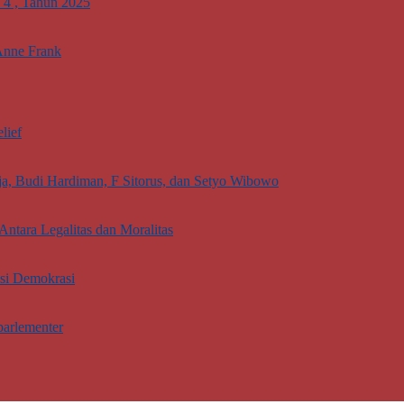
. 4 , Tahun 2025
Anne Frank
lief
aja, Budi Hardiman, F Sitorus, dan Setyo Wibowo
Antara Legalitas dan Moralitas
asi Demokrasi
parlementer