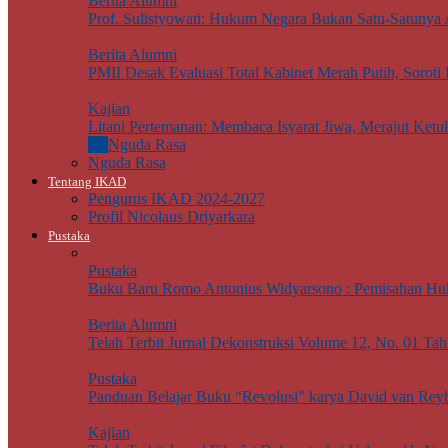
Berita Alumni
Prof. Sulistyowati: Hukum Negara Bukan Satu-Satunya
Berita Alumni
PMII Desak Evaluasi Total Kabinet Merah Putih, Soro
Kajian
Litani Pertemanan: Membaca Isyarat Jiwa, Merajut Ketu
All
Nguda Rasa
Nguda Rasa
Tentang IKAD
Pengurus IKAD 2024-2027
Profil Nicolaus Driyarkara
Pustaka
Pustaka
Buku Baru Romo Antonius Widyarsono : Pemisahan Hu
Berita Alumni
Telah Terbit Jurnal Dekonstruksi Volume 12, No. 01 Ta
Pustaka
Panduan Belajar Buku “Revolusi” karya David van Rey
Kajian