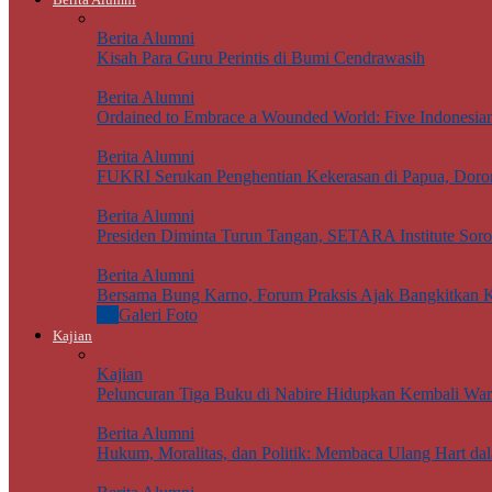
Berita Alumni
Kisah Para Guru Perintis di Bumi Cendrawasih
Berita Alumni
Ordained to Embrace a Wounded World: Five Indonesian J
Berita Alumni
FUKRI Serukan Penghentian Kekerasan di Papua, Doron
Berita Alumni
Presiden Diminta Turun Tangan, SETARA Institute Sor
Berita Alumni
Bersama Bung Karno, Forum Praksis Ajak Bangkitkan K
All
Galeri Foto
Kajian
Kajian
Peluncuran Tiga Buku di Nabire Hidupkan Kembali Wari
Berita Alumni
Hukum, Moralitas, dan Politik: Membaca Ulang Hart da