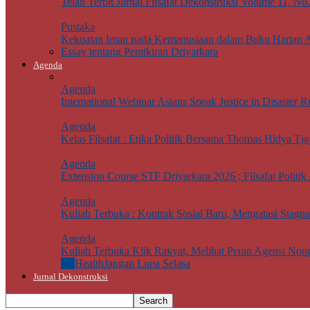
Telah Terbit Jurnal Filsafat Dekonstruksi Volume 11, No
Pustaka
Kekuatan Iman pada Kemanusiaan dalam Buku Harian 
Essay tentang Pemikiran Driyarkara
Agenda
Agenda
International Webinar Asians Speak Justice in Disaster Re
Agenda
Kelas Filsafat : Etika Politik Bersama Thomas Hidya Tj
Agenda
Extension Course STF Driyarkara 2026 ; Filsafat Politik 
Agenda
Kuliah Terbuka : Kontrak Sosial Baru, Mengatasi Stagn
Agenda
Kuliah Terbuka Klik Rakyat, Melihat Peran Agensi Non
All
Health
Jangan Lupa Selasa
Jurnal Dekonstruksi