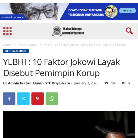
Home
Berita Alumni
YLBHI : 10 Faktor Jokowi Layak Disebut Pemimpin Korup
BERITA ALUMNI
YLBHI : 10 Faktor Jokowi Layak
Disebut Pemimpin Korup
By
Admin Ikatan Alumni STF Driyarkara
-
January 3, 2025
704
0