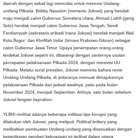
daerah dengan sekali lagi mencoba untuk merevisi Undang-
undang Pilkada. Bobby Nasution (menantu Jokowi) yang hendak
maju menjadi calon Gubernur Sumatera Utara; Ahmad Luthfi (geng
Solo) hendak menjadi calon Gubernur Jawa Tengah; Sendi
Ferdiansyah (sekretaris pribadi Iriana Jokowi) hendak menjadi Wali
Kota Bogor; dan Khofifah Indar (timses Prabowo-Gibran) sebagai
calon Gubernur Jawa Timur. Upaya penempatan orang-orang
terdekat Jokowi seperti ini, dibarengi dengan santernya usulan
percepatan pelaksanaan Pilkada 2024, dengan merevisi UU
Pilkada. Melalui surat presiden, Jokowi meminta bahwa revisi
Undang-Undang Pilkada, di antaranya memuat dimajukannya
pelaksanaan Pilkada dari jadwal awalnya, yaitu pada bulan
November 2024, menjadi September. Artinya, satu bulan sebelum
Jokowi lengser keprabon.
YLBHI melihat adanya beberapa indikasi tipe korupsi yang
dilakukan oleh Jokowi, yang meliputi;
Political bribery
yang
melibatkan pembuatan Undang-undang yang disesuaikan dengan
kepentingan pemberi kekuasaan ini terlihat dalam upaya