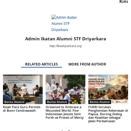
Kini
Admin Ikatan Alumni STF Driyarkara
http://ikadriyarkara.org
RELATED ARTICLES
MORE FROM AUTHOR
Berita Alumni
Berita Alumni
Berita Alumni
Kisah Para Guru Perintis
Ordained to Embrace a
FUKRI Serukan
di Bumi Cendrawasih
Wounded World: Five
Penghentian Kekerasan di
Indonesian Jesuits Sent
Papua, Dorong Dialog
Forth as Priests of Mercy
dan Keadilan sebagai
Jalan Perdamaian