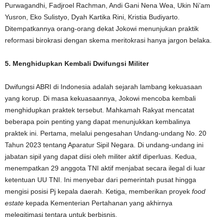
Purwagandhi, Fadjroel Rachman, Andi Gani Nena Wea, Ukin Ni’am
Yusron, Eko Sulistyo, Dyah Kartika Rini, Kristia Budiyarto.
Ditempatkannya orang-orang dekat Jokowi menunjukan praktik
reformasi birokrasi dengan skema meritokrasi hanya jargon belaka.
5. Menghidupkan Kembali Dwifungsi Militer
Dwifungsi ABRI di Indonesia adalah sejarah lambang kekuasaan
yang korup. Di masa kekuasaannya, Jokowi mencoba kembali
menghidupkan praktek tersebut. Mahkamah Rakyat mencatat
beberapa poin penting yang dapat menunjukkan kembalinya
praktek ini. Pertama, melalui pengesahan Undang-undang No. 20
Tahun 2023 tentang Aparatur Sipil Negara. Di undang-undang ini
jabatan sipil yang dapat diisi oleh militer aktif diperluas. Kedua,
menempatkan 29 anggota TNI aktif menjabat secara ilegal di luar
ketentuan UU TNI. Ini menyebar dari pemerintah pusat hingga
mengisi posisi Pj kepala daerah. Ketiga, memberikan proyek
food
estate
kepada Kementerian Pertahanan yang akhirnya
melegitimasi tentara untuk berbisnis.