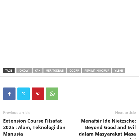
TAGS
JOKOWI
KPK
MERITOKRASI
OCCRP
PEMIMPIN KORUP
YLBHI
Previous article
Next article
Extension Course Filsafat
Menafsir Ide Nietzsche:
2025 : Alam, Teknologi dan
Beyond Good and Evil
Manusia
dalam Masyarakat Masa