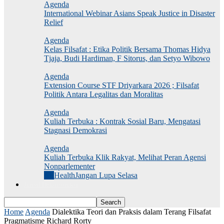
Agenda
International Webinar Asians Speak Justice in Disaster
Relief
Agenda
Kelas Filsafat : Etika Politik Bersama Thomas Hidya
Tjaja, Budi Hardiman, F Sitorus, dan Setyo Wibowo
Agenda
Extension Course STF Driyarkara 2026 ; Filsafat
Politik Antara Legalitas dan Moralitas
Agenda
Kuliah Terbuka : Kontrak Sosial Baru, Mengatasi
Stagnasi Demokrasi
Agenda
Kuliah Terbuka Klik Rakyat, Melihat Peran Agensi
Nonparlementer
All
Health
Jangan Lupa Selasa
Jurnal Dekonstruksi
Home
Agenda
Dialektika Teori dan Praksis dalam Terang Filsafat
Pragmatisme Richard Rorty