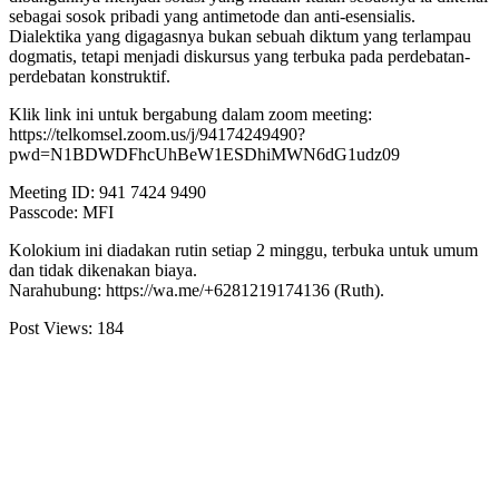
sebagai sosok pribadi yang antimetode dan anti-esensialis.
Dialektika yang digagasnya bukan sebuah diktum yang terlampau
dogmatis, tetapi menjadi diskursus yang terbuka pada perdebatan-
perdebatan konstruktif.
Klik link ini untuk bergabung dalam zoom meeting:
https://telkomsel.zoom.us/j/94174249490?
pwd=N1BDWDFhcUhBeW1ESDhiMWN6dG1udz09
Meeting ID: 941 7424 9490
Passcode: MFI
Kolokium ini diadakan rutin setiap 2 minggu, terbuka untuk umum
dan tidak dikenakan biaya.
Narahubung: https://wa.me/+6281219174136 (Ruth).
Post Views:
184