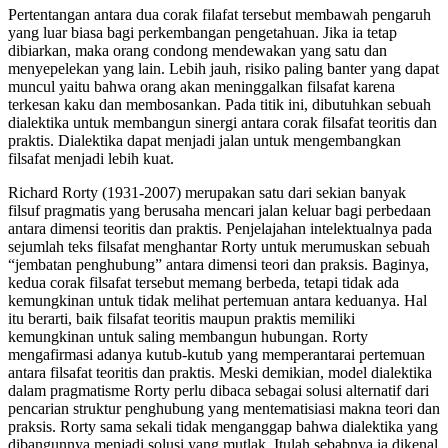
Pertentangan antara dua corak filafat tersebut membawah pengaruh
yang luar biasa bagi perkembangan pengetahuan. Jika ia tetap
dibiarkan, maka orang condong mendewakan yang satu dan
menyepelekan yang lain. Lebih jauh, risiko paling banter yang dapat
muncul yaitu bahwa orang akan meninggalkan filsafat karena
terkesan kaku dan membosankan. Pada titik ini, dibutuhkan sebuah
dialektika untuk membangun sinergi antara corak filsafat teoritis dan
praktis. Dialektika dapat menjadi jalan untuk mengembangkan
filsafat menjadi lebih kuat.
Richard Rorty (1931-2007) merupakan satu dari sekian banyak
filsuf pragmatis yang berusaha mencari jalan keluar bagi perbedaan
antara dimensi teoritis dan praktis. Penjelajahan intelektualnya pada
sejumlah teks filsafat menghantar Rorty untuk merumuskan sebuah
“jembatan penghubung” antara dimensi teori dan praksis. Baginya,
kedua corak filsafat tersebut memang berbeda, tetapi tidak ada
kemungkinan untuk tidak melihat pertemuan antara keduanya. Hal
itu berarti, baik filsafat teoritis maupun praktis memiliki
kemungkinan untuk saling membangun hubungan. Rorty
mengafirmasi adanya kutub-kutub yang memperantarai pertemuan
antara filsafat teoritis dan praktis. Meski demikian, model dialektika
dalam pragmatisme Rorty perlu dibaca sebagai solusi alternatif dari
pencarian struktur penghubung yang mentematisiasi makna teori dan
praksis. Rorty sama sekali tidak menganggap bahwa dialektika yang
dibangunnya menjadi solusi yang mutlak. Itulah sebabnya ia dikenal