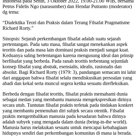
Indonesia pada Senin, 3 Oktober 2022, 19.00-21.00 WIB, bersama
Petrus Fidelis Ngo (narasumber) dan Hendar Putranto (moderator)
dg tema:
“Dialektika Teori dan Praksis dalam Terang Filsafat Pragmatisme
Richard Rorty.”
Sinopsis: Sejarah perkembangan filsafat adalah suatu sejarah
pertentangan. Pada satu masa, filsafat sangat menekankan aspek
teoritis dan pada masa lain dominasi praksis menjadi sangat kuat.
Keduanya saling bertentangan karena mengusung ideal dan prinsip
berfilsafat yang berbeda. Pada ranah teoritis terbentang sejumlah
konsep filsafat yang abstrak, esensialis, idealis, rasionalis dan
absolut. Bagi Richard Rorty (1979: 3), pandangan semacam ini lahir
dari anggapan bahwa filsafat selalu mendiskusikan persoalan yang
abadi dan kekal serta muncul segera ketika sesuatu direfleksikan.
Berbeda dengan filsafat teoritis, filsafat praktis memahami dunia
sebagai medan yang membantu manusia mengekspresikan dirinya
secara utuh. Tuntutan filsafat praktis terletak pada tindakan konkret
yang membantu pemenuhan diri subjek secara otentik. Filsafat
praktis mengembalikan manusia pada kesadaran bahwa dirinya
adalah subyek yang mengada dalam dunia (being-in-the world).
Manusia harus melakukan sesuatu untuk mencapai kebahagiaan
hidupnya sendiri dan perkembangan komunitas di mana ia berada.