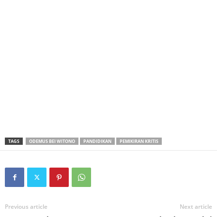
TAGS
ODEMUS BEI WITONO
PANDIDIKAN
PEMIKIRAN KRITIS
Previous article
Next article