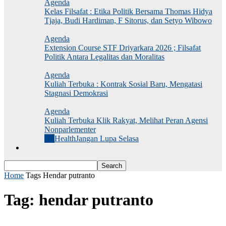
Agenda
Kelas Filsafat : Etika Politik Bersama Thomas Hidya
Tjaja, Budi Hardiman, F Sitorus, dan Setyo Wibowo
Agenda
Extension Course STF Driyarkara 2026 ; Filsafat
Politik Antara Legalitas dan Moralitas
Agenda
Kuliah Terbuka : Kontrak Sosial Baru, Mengatasi
Stagnasi Demokrasi
Agenda
Kuliah Terbuka Klik Rakyat, Melihat Peran Agensi
Nonparlementer
All
Health
Jangan Lupa Selasa
Jurnal Dekonstruksi
Home
Tags
Hendar putranto
Tag: hendar putranto