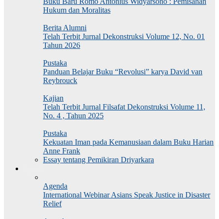
Buku Baru Romo Antonius Widyarsono : Pemisahan
Hukum dan Moralitas
Berita Alumni
Telah Terbit Jurnal Dekonstruksi Volume 12, No. 01
Tahun 2026
Pustaka
Panduan Belajar Buku “Revolusi” karya David van
Reybrouck
Kajian
Telah Terbit Jurnal Filsafat Dekonstruksi Volume 11,
No. 4 , Tahun 2025
Pustaka
Kekuatan Iman pada Kemanusiaan dalam Buku Harian
Anne Frank
Essay tentang Pemikiran Driyarkara
Agenda
Agenda
International Webinar Asians Speak Justice in Disaster
Relief