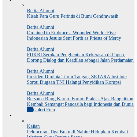
Berita Alumni
Kisah Para Guru Perintis di Bumi Cendrawasih
Berita Alumni
Ordained to Embrace a Wounded World: Five
Indonesian Jesuits Sent Forth as Priests of Mercy
Berita Alumni
FUKRI Serukan Penghentian Kekerasan di Papua,
Dorong Dialog dan Keadilan sebagai Jalan Perdamaian
Berita Alumni
Presiden Diminta Turun Tangan, SETARA Institute
Soroti Dugaan TNI Halangi Penyidikan Korupsi
Berita Alumni
Bersama Bung Karno, Forum Praksis Ajak Bangkitkan
Kembali Semangat Pancasila bagi Indonesia dan Dunia
All
Galeri Foto
Kajian
Kajian
Peluncuran Tiga Buku di Nabire Hidupkan Kembali