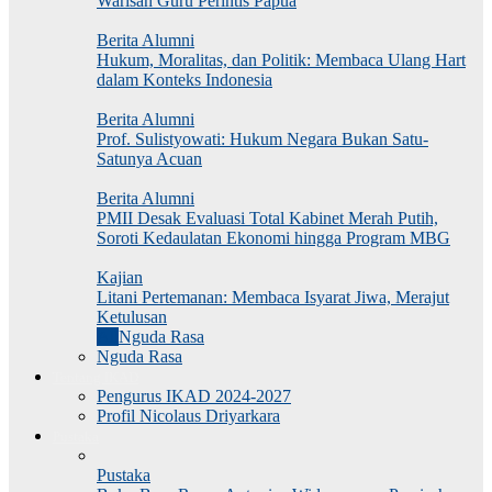
Warisan Guru Perintis Papua
Berita Alumni
Hukum, Moralitas, dan Politik: Membaca Ulang Hart
dalam Konteks Indonesia
Berita Alumni
Prof. Sulistyowati: Hukum Negara Bukan Satu-
Satunya Acuan
Berita Alumni
PMII Desak Evaluasi Total Kabinet Merah Putih,
Soroti Kedaulatan Ekonomi hingga Program MBG
Kajian
Litani Pertemanan: Membaca Isyarat Jiwa, Merajut
Ketulusan
All
Nguda Rasa
Nguda Rasa
Tentang IKAD
Pengurus IKAD 2024-2027
Profil Nicolaus Driyarkara
Pustaka
Pustaka