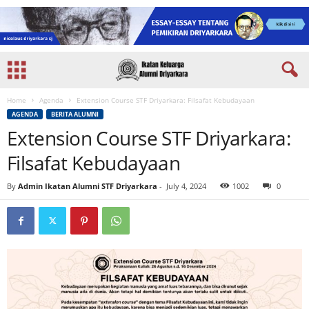
Home
Agenda
Extension Course STF Driyarkara: Filsafat Kebudayaan
AGENDA
BERITA ALUMNI
Extension Course STF Driyarkara:
Filsafat Kebudayaan
By
Admin Ikatan Alumni STF Driyarkara
-
July 4, 2024
1002
0