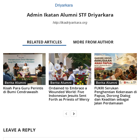
Admin Ikatan Alumni STF Driyarkara
http://ikadriyarkara.org
RELATED ARTICLES
MORE FROM AUTHOR
Berita Alumni
Berita Alumni
Berita Alumni
Kisah Para Guru Perintis
Ordained to Embrace a
FUKRI Serukan
di Bumi Cendrawasih
Wounded World: Five
Penghentian Kekerasan di
Indonesian Jesuits Sent
Papua, Dorong Dialog
Forth as Priests of Mercy
dan Keadilan sebagai
Jalan Perdamaian
LEAVE A REPLY