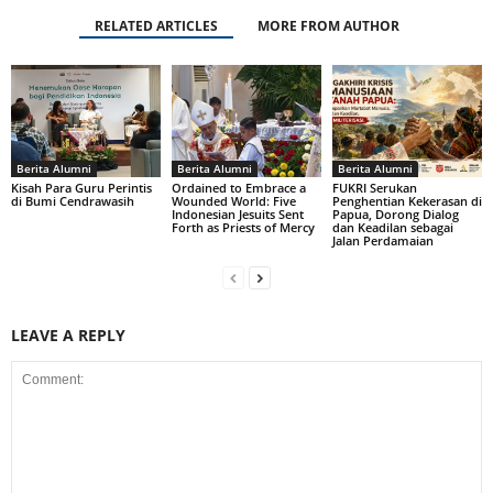
RELATED ARTICLES
MORE FROM AUTHOR
Berita Alumni
Berita Alumni
Berita Alumni
Kisah Para Guru Perintis
Ordained to Embrace a
FUKRI Serukan
di Bumi Cendrawasih
Wounded World: Five
Penghentian Kekerasan di
Indonesian Jesuits Sent
Papua, Dorong Dialog
Forth as Priests of Mercy
dan Keadilan sebagai
Jalan Perdamaian
LEAVE A REPLY