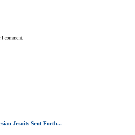
e I comment.
an Jesuits Sent Forth...