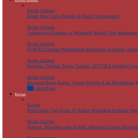
Berita Alumni
Kisah Para Guru Perintis di Bumi Cendrawasih
Berita Alumni
Ordained to Embrace a Wounded World: Five Indonesian J
Berita Alumni
FUKRI Serukan Penghentian Kekerasan di Papua, Doron
Berita Alumni
Presiden Diminta Turun Tangan, SETARA Institute Sor
Berita Alumni
Bersama Bung Karno, Forum Praksis Ajak Bangkitkan K
All
Galeri Foto
Kajian
Kajian
Peluncuran Tiga Buku di Nabire Hidupkan Kembali Wari
Berita Alumni
Hukum, Moralitas, dan Politik: Membaca Ulang Hart da