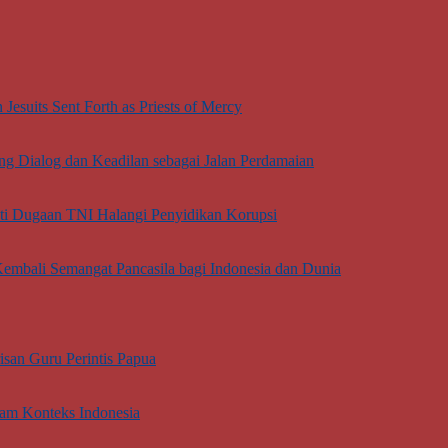
esuits Sent Forth as Priests of Mercy
g Dialog dan Keadilan sebagai Jalan Perdamaian
oti Dugaan TNI Halangi Penyidikan Korupsi
embali Semangat Pancasila bagi Indonesia dan Dunia
san Guru Perintis Papua
lam Konteks Indonesia