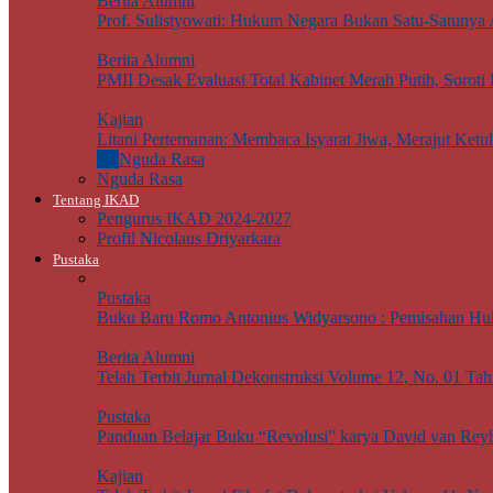
Berita Alumni
Prof. Sulistyowati: Hukum Negara Bukan Satu-Satunya
Berita Alumni
PMII Desak Evaluasi Total Kabinet Merah Putih, Soro
Kajian
Litani Pertemanan: Membaca Isyarat Jiwa, Merajut Ketu
All
Nguda Rasa
Nguda Rasa
Tentang IKAD
Pengurus IKAD 2024-2027
Profil Nicolaus Driyarkara
Pustaka
Pustaka
Buku Baru Romo Antonius Widyarsono : Pemisahan Hu
Berita Alumni
Telah Terbit Jurnal Dekonstruksi Volume 12, No. 01 Ta
Pustaka
Panduan Belajar Buku “Revolusi” karya David van Rey
Kajian