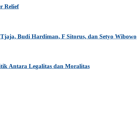
r Relief
a Tjaja, Budi Hardiman, F Sitorus, dan Setyo Wibowo
tik Antara Legalitas dan Moralitas