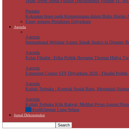
Telah Terbit Jurnal Filsafat Dekonstruksi Volume 11, No
Pustaka
Kekuatan Iman pada Kemanusiaan dalam Buku Harian 
Essay tentang Pemikiran Driyarkara
Agenda
Agenda
International Webinar Asians Speak Justice in Disaster Re
Agenda
Kelas Filsafat : Etika Politik Bersama Thomas Hidya Tj
Agenda
Extension Course STF Driyarkara 2026 ; Filsafat Politik 
Agenda
Kuliah Terbuka : Kontrak Sosial Baru, Mengatasi Stagn
Agenda
Kuliah Terbuka Klik Rakyat, Melihat Peran Agensi Non
All
Health
Jangan Lupa Selasa
Jurnal Dekonstruksi