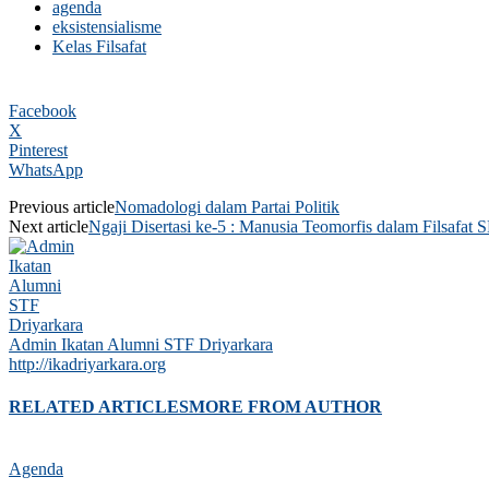
agenda
eksistensialisme
Kelas Filsafat
Facebook
X
Pinterest
WhatsApp
Previous article
Nomadologi dalam Partai Politik
Next article
Ngaji Disertasi ke-5 : Manusia Teomorfis dalam Filsafat 
Admin Ikatan Alumni STF Driyarkara
http://ikadriyarkara.org
RELATED ARTICLES
MORE FROM AUTHOR
Agenda