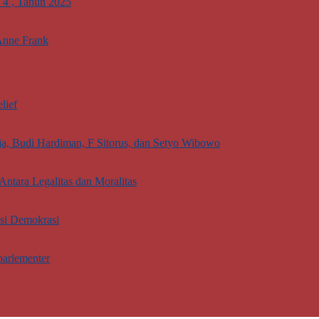
. 4 , Tahun 2025
Anne Frank
lief
aja, Budi Hardiman, F Sitorus, dan Setyo Wibowo
Antara Legalitas dan Moralitas
asi Demokrasi
parlementer