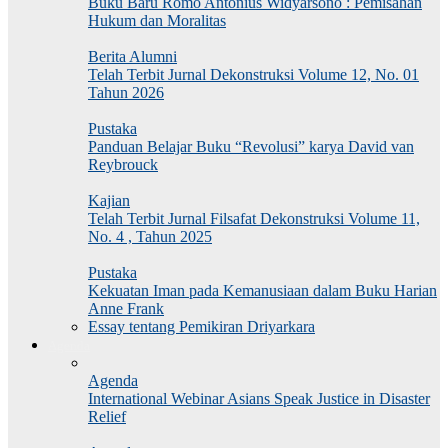
Buku Baru Romo Antonius Widyarsono : Pemisahan
Hukum dan Moralitas
Berita Alumni
Telah Terbit Jurnal Dekonstruksi Volume 12, No. 01
Tahun 2026
Pustaka
Panduan Belajar Buku “Revolusi” karya David van
Reybrouck
Kajian
Telah Terbit Jurnal Filsafat Dekonstruksi Volume 11,
No. 4 , Tahun 2025
Pustaka
Kekuatan Iman pada Kemanusiaan dalam Buku Harian
Anne Frank
Essay tentang Pemikiran Driyarkara
Agenda
Agenda
International Webinar Asians Speak Justice in Disaster
Relief