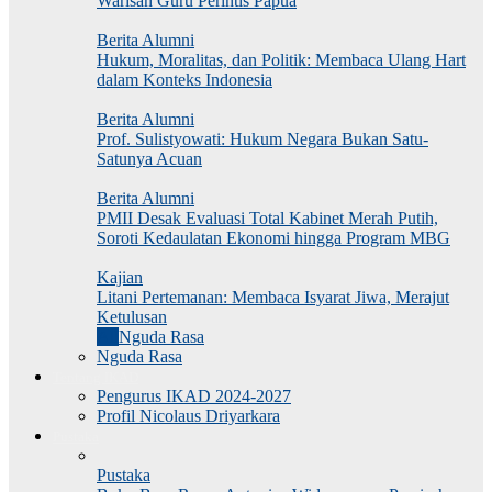
Warisan Guru Perintis Papua
Berita Alumni
Hukum, Moralitas, dan Politik: Membaca Ulang Hart
dalam Konteks Indonesia
Berita Alumni
Prof. Sulistyowati: Hukum Negara Bukan Satu-
Satunya Acuan
Berita Alumni
PMII Desak Evaluasi Total Kabinet Merah Putih,
Soroti Kedaulatan Ekonomi hingga Program MBG
Kajian
Litani Pertemanan: Membaca Isyarat Jiwa, Merajut
Ketulusan
All
Nguda Rasa
Nguda Rasa
Tentang IKAD
Pengurus IKAD 2024-2027
Profil Nicolaus Driyarkara
Pustaka
Pustaka