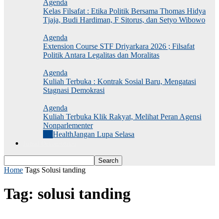
Agenda
Kelas Filsafat : Etika Politik Bersama Thomas Hidya
Tjaja, Budi Hardiman, F Sitorus, dan Setyo Wibowo
Agenda
Extension Course STF Driyarkara 2026 ; Filsafat
Politik Antara Legalitas dan Moralitas
Agenda
Kuliah Terbuka : Kontrak Sosial Baru, Mengatasi
Stagnasi Demokrasi
Agenda
Kuliah Terbuka Klik Rakyat, Melihat Peran Agensi
Nonparlementer
All
Health
Jangan Lupa Selasa
Jurnal Dekonstruksi
Home
Tags
Solusi tanding
Tag: solusi tanding