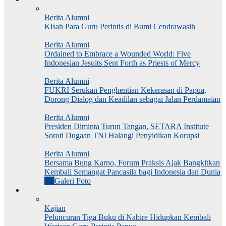
Berita Alumni
Kisah Para Guru Perintis di Bumi Cendrawasih
Berita Alumni
Ordained to Embrace a Wounded World: Five
Indonesian Jesuits Sent Forth as Priests of Mercy
Berita Alumni
FUKRI Serukan Penghentian Kekerasan di Papua,
Dorong Dialog dan Keadilan sebagai Jalan Perdamaian
Berita Alumni
Presiden Diminta Turun Tangan, SETARA Institute
Soroti Dugaan TNI Halangi Penyidikan Korupsi
Berita Alumni
Bersama Bung Karno, Forum Praksis Ajak Bangkitkan
Kembali Semangat Pancasila bagi Indonesia dan Dunia
All
Galeri Foto
Kajian
Kajian
Peluncuran Tiga Buku di Nabire Hidupkan Kembali