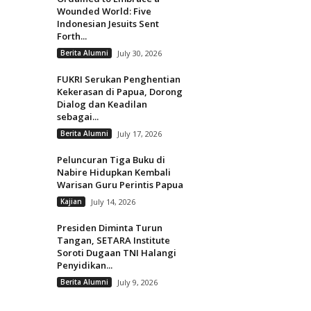
Wounded World: Five
Indonesian Jesuits Sent
Forth...
Berita Alumni
July 30, 2026
FUKRI Serukan Penghentian
Kekerasan di Papua, Dorong
Dialog dan Keadilan
sebagai...
Berita Alumni
July 17, 2026
Peluncuran Tiga Buku di
Nabire Hidupkan Kembali
Warisan Guru Perintis Papua
Kajian
July 14, 2026
Presiden Diminta Turun
Tangan, SETARA Institute
Soroti Dugaan TNI Halangi
Penyidikan...
Berita Alumni
July 9, 2026