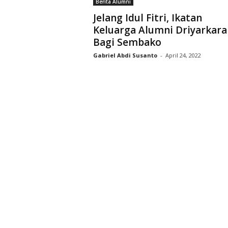
Berita Alumni
D
Jelang Idul Fitri, Ikatan
r
Keluarga Alumni Driyarkara
i
Bagi Sembako
y
a
Gabriel Abdi Susanto
-
April 24, 2022
r
k
a
r
a