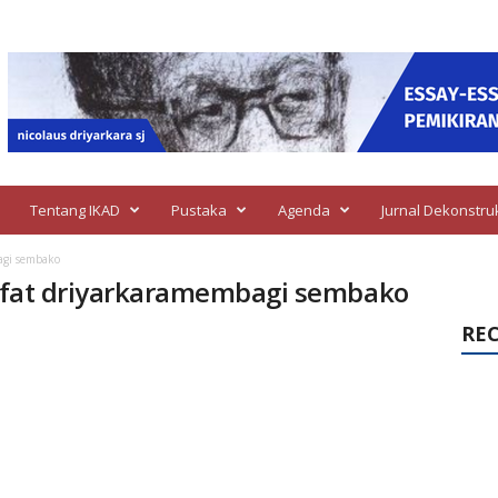
Tentang IKAD
Pustaka
Agenda
Jurnal Dekonstru
bagi sembako
lsafat driyarkaramembagi sembako
RE