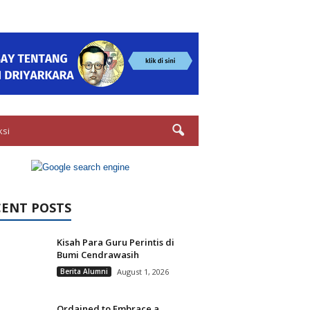
ksi
CENT POSTS
Kisah Para Guru Perintis di
Bumi Cendrawasih
Berita Alumni
August 1, 2026
Ordained to Embrace a