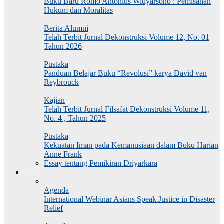
Buku Baru Romo Antonius Widyarsono : Pemisahan
Hukum dan Moralitas
Berita Alumni
Telah Terbit Jurnal Dekonstruksi Volume 12, No. 01
Tahun 2026
Pustaka
Panduan Belajar Buku “Revolusi” karya David van
Reybrouck
Kajian
Telah Terbit Jurnal Filsafat Dekonstruksi Volume 11,
No. 4 , Tahun 2025
Pustaka
Kekuatan Iman pada Kemanusiaan dalam Buku Harian
Anne Frank
Essay tentang Pemikiran Driyarkara
Agenda
Agenda
International Webinar Asians Speak Justice in Disaster
Relief