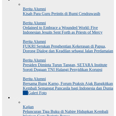
Berita Alumni
Kisah Para Guru Perintis di Bumi Cendrawasih
Berita Alumni
Ordained to Embrace a Wounded World: Five
Indonesian Jesuits Sent Forth as Priests of Mercy
Berita Alumni
FUKRI Serukan Penghentian Kekerasan di Papua,
Dorong Dialog dan Keadilan sebagai Jalan Perdamaian
Berita Alumni
Presiden Diminta Turun Tangan, SETARA Institute
Soroti Dugaan TNI Halangi Penyidikan Korupsi
Berita Alumni
Bersama Bung Karno, Forum Praksis Ajak Bangkitkan
Kembali Semangat Pancasila bagi Indonesia dan Dunia
All
Galeri Foto
Kajian
Kajian
Peluncuran Tiga Buku di Nabire Hidupkan Kembali