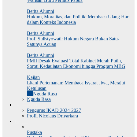
Warisan Guru Perintis Papua
Berita Alumni
Hukum, Moralitas, dan Politik: Membaca Ulang Hart
dalam Konteks Indonesia
Berita Alumni
Prof. Sulistyowati: Hukum Negara Bukan Satu-
Satunya Acuan
Berita Alumni
PMII Desak Evaluasi Total Kabinet Merah Putih,
Soroti Kedaulatan Ekonomi hingga Program MBG
Kajian
Litani Pertemanan: Membaca Isyarat Jiwa, Merajut
Ketulusan
All
Nguda Rasa
Nguda Rasa
Tentang IKAD
Pengurus IKAD 2024-2027
Profil Nicolaus Driyarkara
Pustaka
Pustaka