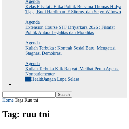
Agenda
Kelas Filsafat : Etika Politik Bersama Thomas Hidya
Tjaja, Budi Hardiman, F Sitorus, dan Setyo Wibowo
Agenda
Extension Course STF Driyarkara 2026 ; Filsafat
Politik Antara Legalitas dan Moralitas
Agenda
Kuliah Terbuka : Kontrak Sosial Baru, Mengatasi
Stagnasi Demokrasi
Agenda
Kuliah Terbuka Klik Rakyat, Melihat Peran Agensi
Nonparlementer
All
Health
Jangan Lupa Selasa
Jurnal Dekonstruksi
Home
Tags
Ruu tni
Tag: ruu tni