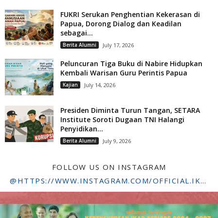
FUKRI Serukan Penghentian Kekerasan di
Papua, Dorong Dialog dan Keadilan
sebagai...
Berita Alumni
July 17, 2026
Peluncuran Tiga Buku di Nabire Hidupkan
Kembali Warisan Guru Perintis Papua
Kajian
July 14, 2026
Presiden Diminta Turun Tangan, SETARA
Institute Soroti Dugaan TNI Halangi
Penyidikan...
Berita Alumni
July 9, 2026
FOLLOW US ON INSTAGRAM
@HTTPS://WWW.INSTAGRAM.COM/OFFICIAL.IKADSTFDRIYARKARA/