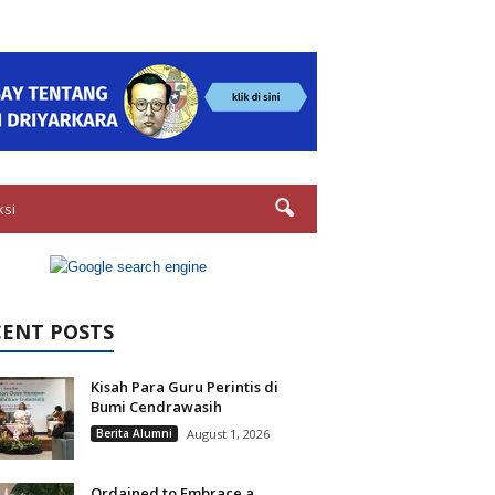
ksi
CENT POSTS
Kisah Para Guru Perintis di
Bumi Cendrawasih
Berita Alumni
August 1, 2026
Ordained to Embrace a