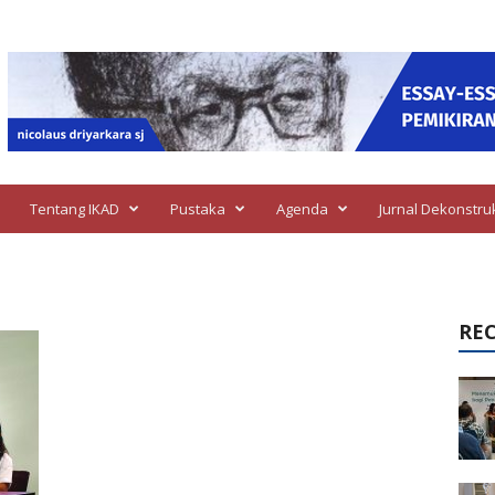
Tentang IKAD
Pustaka
Agenda
Jurnal Dekonstru
u
RE