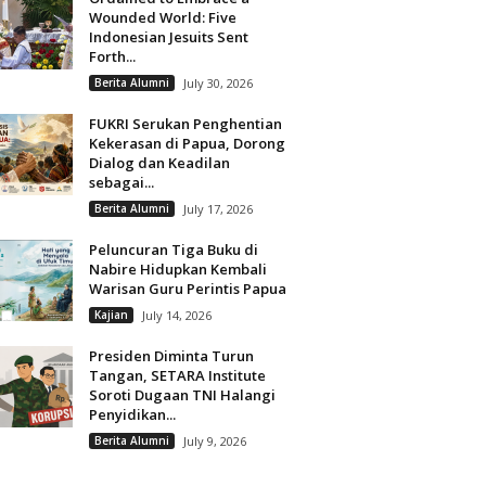
Wounded World: Five
Indonesian Jesuits Sent
Forth...
Berita Alumni
July 30, 2026
FUKRI Serukan Penghentian
Kekerasan di Papua, Dorong
Dialog dan Keadilan
sebagai...
Berita Alumni
July 17, 2026
Peluncuran Tiga Buku di
Nabire Hidupkan Kembali
Warisan Guru Perintis Papua
Kajian
July 14, 2026
Presiden Diminta Turun
Tangan, SETARA Institute
Soroti Dugaan TNI Halangi
Penyidikan...
Berita Alumni
July 9, 2026