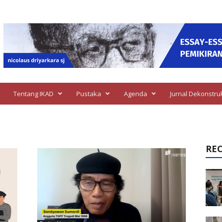
Tentang IKAD
Pustaka
Agenda
Jurnal Dekonstru
RE