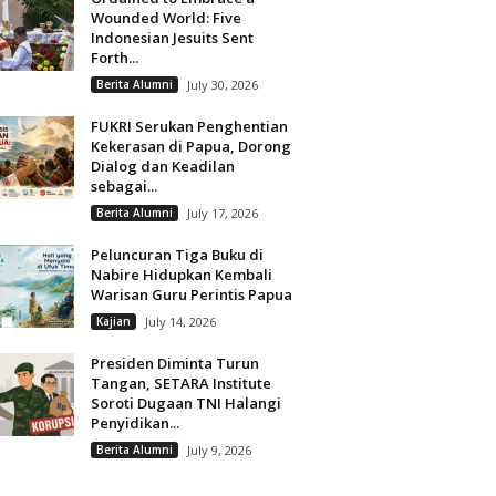
Wounded World: Five
Indonesian Jesuits Sent
Forth...
Berita Alumni
July 30, 2026
FUKRI Serukan Penghentian
Kekerasan di Papua, Dorong
Dialog dan Keadilan
sebagai...
Berita Alumni
July 17, 2026
Peluncuran Tiga Buku di
Nabire Hidupkan Kembali
Warisan Guru Perintis Papua
Kajian
July 14, 2026
Presiden Diminta Turun
Tangan, SETARA Institute
Soroti Dugaan TNI Halangi
Penyidikan...
Berita Alumni
July 9, 2026