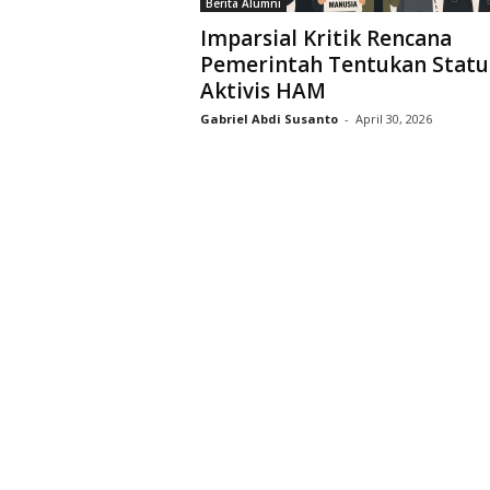
Berita Alumni
D
Imparsial Kritik Rencana
r
Pemerintah Tentukan Statu
i
Aktivis HAM
y
a
Gabriel Abdi Susanto
-
April 30, 2026
r
k
a
r
a