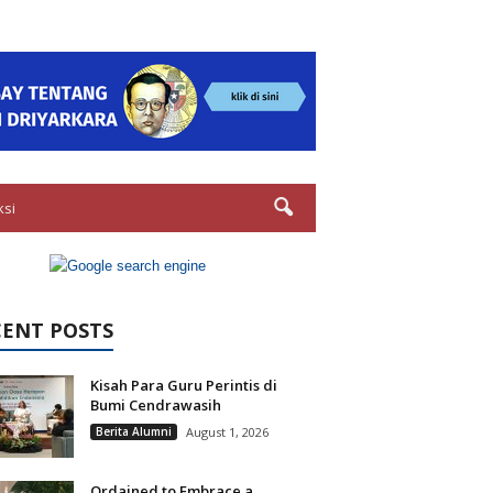
ksi
CENT POSTS
Kisah Para Guru Perintis di
Bumi Cendrawasih
Berita Alumni
August 1, 2026
Ordained to Embrace a