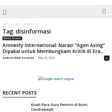
Home
Tags
Disinformasi
Tag: disinformasi
Berita Alumni
Amnesty International: Narasi “Agen Asing”
Dipakai untuk Membungkam Kritik di Era...
Gabriel Abdi Susanto
-
May 20, 2026
0
RECENT POSTS
Kisah Para Guru Perintis di Bumi
Cendrawasih