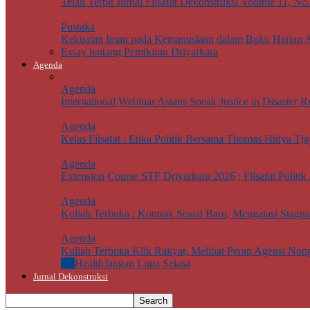
Telah Terbit Jurnal Filsafat Dekonstruksi Volume 11, No
Pustaka
Kekuatan Iman pada Kemanusiaan dalam Buku Harian 
Essay tentang Pemikiran Driyarkara
Agenda
Agenda
International Webinar Asians Speak Justice in Disaster Re
Agenda
Kelas Filsafat : Etika Politik Bersama Thomas Hidya Tj
Agenda
Extension Course STF Driyarkara 2026 ; Filsafat Politik 
Agenda
Kuliah Terbuka : Kontrak Sosial Baru, Mengatasi Stagn
Agenda
Kuliah Terbuka Klik Rakyat, Melihat Peran Agensi Non
All
Health
Jangan Lupa Selasa
Jurnal Dekonstruksi