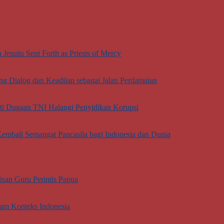
esuits Sent Forth as Priests of Mercy
g Dialog dan Keadilan sebagai Jalan Perdamaian
oti Dugaan TNI Halangi Penyidikan Korupsi
embali Semangat Pancasila bagi Indonesia dan Dunia
san Guru Perintis Papua
lam Konteks Indonesia