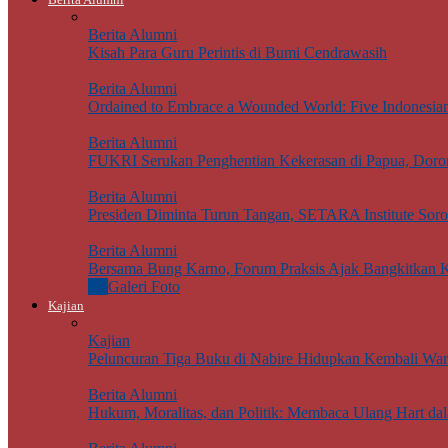
Berita Alumni
Kisah Para Guru Perintis di Bumi Cendrawasih
Berita Alumni
Ordained to Embrace a Wounded World: Five Indonesian J
Berita Alumni
FUKRI Serukan Penghentian Kekerasan di Papua, Doron
Berita Alumni
Presiden Diminta Turun Tangan, SETARA Institute Sor
Berita Alumni
Bersama Bung Karno, Forum Praksis Ajak Bangkitkan K
All
Galeri Foto
Kajian
Kajian
Peluncuran Tiga Buku di Nabire Hidupkan Kembali Wari
Berita Alumni
Hukum, Moralitas, dan Politik: Membaca Ulang Hart da