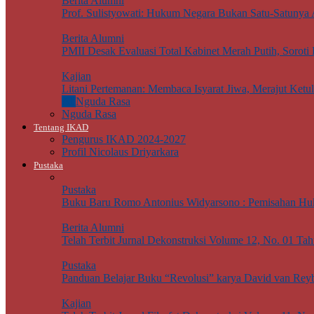
Berita Alumni
Prof. Sulistyowati: Hukum Negara Bukan Satu-Satunya
Berita Alumni
PMII Desak Evaluasi Total Kabinet Merah Putih, Soro
Kajian
Litani Pertemanan: Membaca Isyarat Jiwa, Merajut Ketu
All
Nguda Rasa
Nguda Rasa
Tentang IKAD
Pengurus IKAD 2024-2027
Profil Nicolaus Driyarkara
Pustaka
Pustaka
Buku Baru Romo Antonius Widyarsono : Pemisahan Hu
Berita Alumni
Telah Terbit Jurnal Dekonstruksi Volume 12, No. 01 Ta
Pustaka
Panduan Belajar Buku “Revolusi” karya David van Rey
Kajian