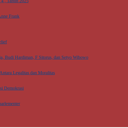
. 4 , Tahun 2025
Anne Frank
lief
aja, Budi Hardiman, F Sitorus, dan Setyo Wibowo
Antara Legalitas dan Moralitas
asi Demokrasi
parlementer