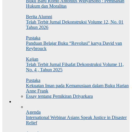
Buku Baru Romo Antonius Widyarsono : Pemisahan
Hukum dan Moralitas
Berita Alumni
Telah Terbit Jurnal Dekonstruksi Volume 12, No. 01
Tahun 2026
Pustaka
Panduan Belajar Buku “Revolusi” karya David van
Reybrouck
Kajian
Telah Terbit Jurnal Filsafat Dekonstruksi Volume 11,
No. 4 , Tahun 2025
Pustaka
Kekuatan Iman pada Kemanusiaan dalam Buku Harian
Anne Frank
Essay tentang Pemikiran Driyarkara
Agenda
Agenda
International Webinar Asians Speak Justice in Disaster
Relief