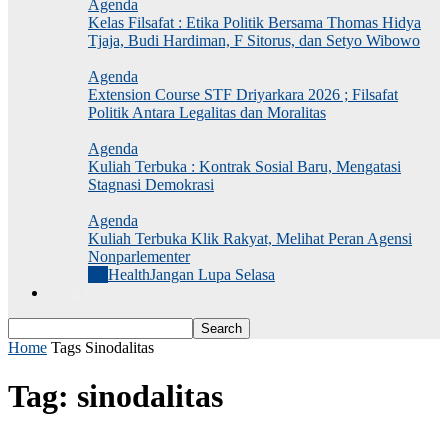
Agenda
Kelas Filsafat : Etika Politik Bersama Thomas Hidya
Tjaja, Budi Hardiman, F Sitorus, dan Setyo Wibowo
Agenda
Extension Course STF Driyarkara 2026 ; Filsafat
Politik Antara Legalitas dan Moralitas
Agenda
Kuliah Terbuka : Kontrak Sosial Baru, Mengatasi
Stagnasi Demokrasi
Agenda
Kuliah Terbuka Klik Rakyat, Melihat Peran Agensi
Nonparlementer
All
Health
Jangan Lupa Selasa
Jurnal Dekonstruksi
Home
Tags
Sinodalitas
Tag: sinodalitas