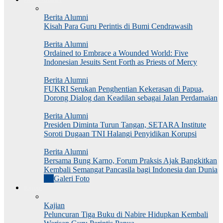
Berita Alumni
Kisah Para Guru Perintis di Bumi Cendrawasih
Berita Alumni
Ordained to Embrace a Wounded World: Five
Indonesian Jesuits Sent Forth as Priests of Mercy
Berita Alumni
FUKRI Serukan Penghentian Kekerasan di Papua,
Dorong Dialog dan Keadilan sebagai Jalan Perdamaian
Berita Alumni
Presiden Diminta Turun Tangan, SETARA Institute
Soroti Dugaan TNI Halangi Penyidikan Korupsi
Berita Alumni
Bersama Bung Karno, Forum Praksis Ajak Bangkitkan
Kembali Semangat Pancasila bagi Indonesia dan Dunia
All
Galeri Foto
Kajian
Kajian
Peluncuran Tiga Buku di Nabire Hidupkan Kembali