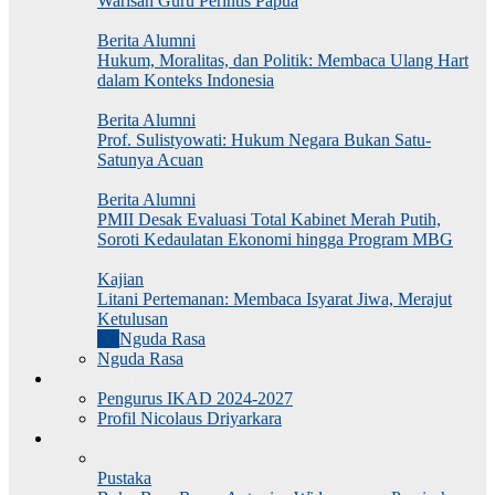
Warisan Guru Perintis Papua
Berita Alumni
Hukum, Moralitas, dan Politik: Membaca Ulang Hart
dalam Konteks Indonesia
Berita Alumni
Prof. Sulistyowati: Hukum Negara Bukan Satu-
Satunya Acuan
Berita Alumni
PMII Desak Evaluasi Total Kabinet Merah Putih,
Soroti Kedaulatan Ekonomi hingga Program MBG
Kajian
Litani Pertemanan: Membaca Isyarat Jiwa, Merajut
Ketulusan
All
Nguda Rasa
Nguda Rasa
Tentang IKAD
Pengurus IKAD 2024-2027
Profil Nicolaus Driyarkara
Pustaka
Pustaka