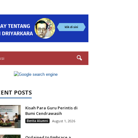
ksi
CENT POSTS
Kisah Para Guru Perintis di
Bumi Cendrawasih
Berita Alumni
August 1, 2026
Ordained to Embrace a