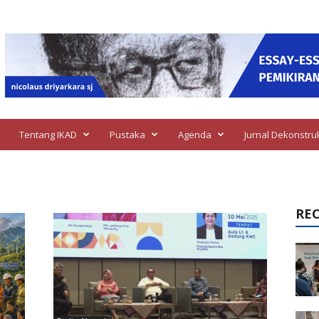
Tentang IKAD
Pustaka
Agenda
Jurnal Dekonstru
RE