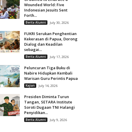
Wounded World: Five
Indonesian Jesuits Sent
Forth...
Berita Alumni
July 30, 2026
FUKRI Serukan Penghentian
Kekerasan di Papua, Dorong
Dialog dan Keadilan
sebagai...
Berita Alumni
July 17, 2026
Peluncuran Tiga Buku di
Nabire Hidupkan Kembali
Warisan Guru Perintis Papua
Kajian
July 14, 2026
Presiden Diminta Turun
Tangan, SETARA Institute
Soroti Dugaan TNI Halangi
Penyidikan...
Berita Alumni
July 9, 2026