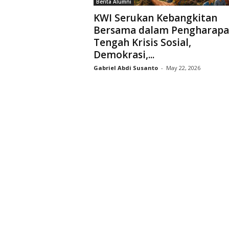
Berita Alumni
D
KWI Serukan Kebangkitan
r
Bersama dalam Pengharapa
i
Tengah Krisis Sosial,
y
a
Demokrasi,...
r
Gabriel Abdi Susanto
-
May 22, 2026
k
a
r
a