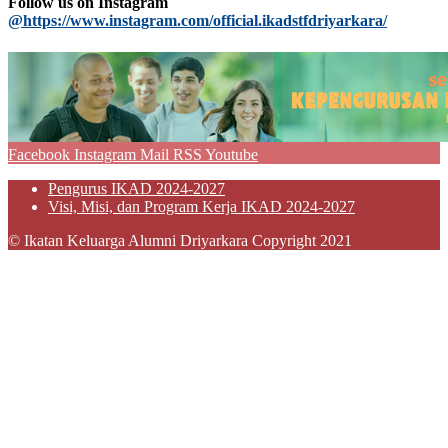
Follow us on Instagram
@https://www.instagram.com/official.ikadstfdriyarkara/
Facebook
Instagram
Mail
RSS
Youtube
Pengurus IKAD 2024-2027
Visi, Misi, dan Program Kerja IKAD 2024-2027
© Ikatan Keluarga Alumni Driyarkara Copyright 2021