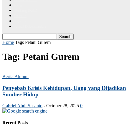
Kajian
Tentang IKAD
Pustaka
Agenda
Jurnal Dekonstruksi
Home
Tags
Petani Gurem
Tag: Petani Gurem
Berita Alumni
Penyebab Krisis Kehidupan, Uang yang Dijadikan
Sumber Hidup
Gabriel Abdi Susanto
-
October 28, 2025
0
Recent Posts