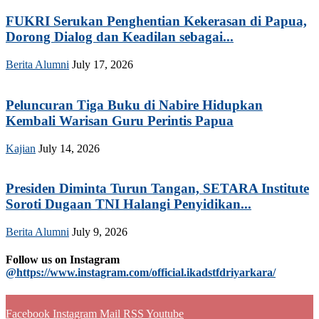
FUKRI Serukan Penghentian Kekerasan di Papua,
Dorong Dialog dan Keadilan sebagai...
Berita Alumni
July 17, 2026
Peluncuran Tiga Buku di Nabire Hidupkan
Kembali Warisan Guru Perintis Papua
Kajian
July 14, 2026
Presiden Diminta Turun Tangan, SETARA Institute
Soroti Dugaan TNI Halangi Penyidikan...
Berita Alumni
July 9, 2026
Follow us on Instagram
@https://www.instagram.com/official.ikadstfdriyarkara/
Facebook
Instagram
Mail
RSS
Youtube