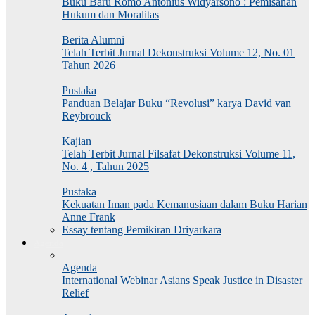
Buku Baru Romo Antonius Widyarsono : Pemisahan
Hukum dan Moralitas
Berita Alumni
Telah Terbit Jurnal Dekonstruksi Volume 12, No. 01
Tahun 2026
Pustaka
Panduan Belajar Buku “Revolusi” karya David van
Reybrouck
Kajian
Telah Terbit Jurnal Filsafat Dekonstruksi Volume 11,
No. 4 , Tahun 2025
Pustaka
Kekuatan Iman pada Kemanusiaan dalam Buku Harian
Anne Frank
Essay tentang Pemikiran Driyarkara
Agenda
Agenda
International Webinar Asians Speak Justice in Disaster
Relief