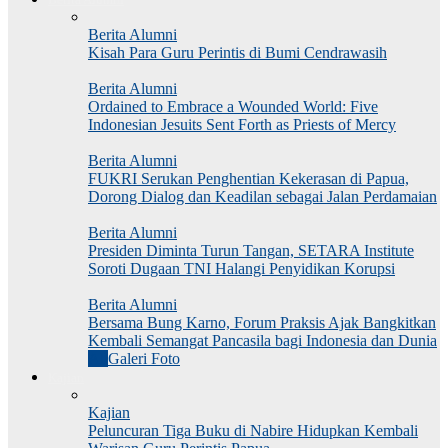
Berita Alumni
Kisah Para Guru Perintis di Bumi Cendrawasih
Berita Alumni
Ordained to Embrace a Wounded World: Five
Indonesian Jesuits Sent Forth as Priests of Mercy
Berita Alumni
FUKRI Serukan Penghentian Kekerasan di Papua,
Dorong Dialog dan Keadilan sebagai Jalan Perdamaian
Berita Alumni
Presiden Diminta Turun Tangan, SETARA Institute
Soroti Dugaan TNI Halangi Penyidikan Korupsi
Berita Alumni
Bersama Bung Karno, Forum Praksis Ajak Bangkitkan
Kembali Semangat Pancasila bagi Indonesia dan Dunia
All
Galeri Foto
Kajian
Kajian
Peluncuran Tiga Buku di Nabire Hidupkan Kembali