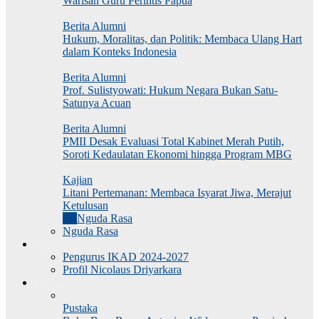
Warisan Guru Perintis Papua
Berita Alumni
Hukum, Moralitas, dan Politik: Membaca Ulang Hart
dalam Konteks Indonesia
Berita Alumni
Prof. Sulistyowati: Hukum Negara Bukan Satu-
Satunya Acuan
Berita Alumni
PMII Desak Evaluasi Total Kabinet Merah Putih,
Soroti Kedaulatan Ekonomi hingga Program MBG
Kajian
Litani Pertemanan: Membaca Isyarat Jiwa, Merajut
Ketulusan
All
Nguda Rasa
Nguda Rasa
Tentang IKAD
Pengurus IKAD 2024-2027
Profil Nicolaus Driyarkara
Pustaka
Pustaka