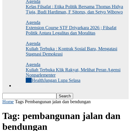
Agenda
Kelas Filsafat : Etika Politik Bersama Thomas Hidya
Tjaja, Budi Hardiman, F Sitorus, dan Setyo Wibowo
Agenda
Extension Course STF Driyarkara 2026 ; Filsafat
Politik Antara Legalitas dan Moralitas
Agenda
Kuliah Terbuka : Kontrak Sosial Baru, Mengatasi
Stagnasi Demokrasi
Agenda
Kuliah Terbuka Klik Rakyat, Melihat Peran Agensi
Nonparlementer
All
Health
Jangan Lupa Selasa
Jurnal Dekonstruksi
Home
Tags
Pembangunan jalan dan bendungan
Tag: pembangunan jalan dan
bendungan