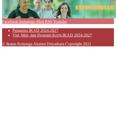
Facebook
Instagram
Mail
RSS
Youtube
Pengurus IKAD 2024-2027
Visi, Misi, dan Program Kerja IKAD 2024-2027
© Ikatan Keluarga Alumni Driyarkara Copyright 2021