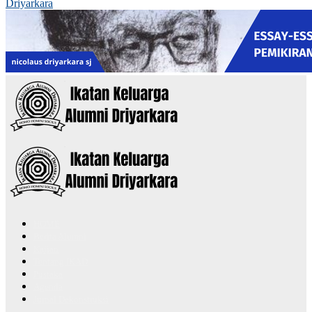
Driyarkara
HOME
Berita Alumni
Kajian
Tentang IKAD
Pustaka
Agenda
Jurnal Dekonstruksi