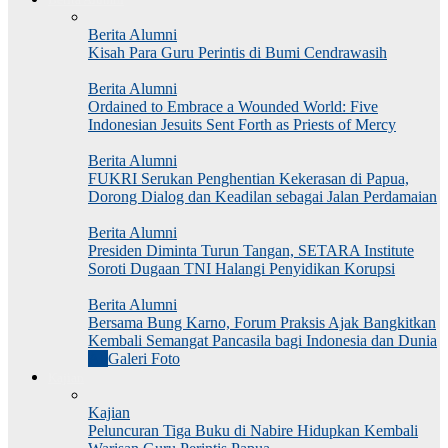
Berita Alumni
Kisah Para Guru Perintis di Bumi Cendrawasih
Berita Alumni
Ordained to Embrace a Wounded World: Five
Indonesian Jesuits Sent Forth as Priests of Mercy
Berita Alumni
FUKRI Serukan Penghentian Kekerasan di Papua,
Dorong Dialog dan Keadilan sebagai Jalan Perdamaian
Berita Alumni
Presiden Diminta Turun Tangan, SETARA Institute
Soroti Dugaan TNI Halangi Penyidikan Korupsi
Berita Alumni
Bersama Bung Karno, Forum Praksis Ajak Bangkitkan
Kembali Semangat Pancasila bagi Indonesia dan Dunia
All
Galeri Foto
Kajian
Kajian
Peluncuran Tiga Buku di Nabire Hidupkan Kembali