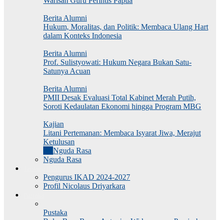
Warisan Guru Perintis Papua
Berita Alumni
Hukum, Moralitas, dan Politik: Membaca Ulang Hart
dalam Konteks Indonesia
Berita Alumni
Prof. Sulistyowati: Hukum Negara Bukan Satu-
Satunya Acuan
Berita Alumni
PMII Desak Evaluasi Total Kabinet Merah Putih,
Soroti Kedaulatan Ekonomi hingga Program MBG
Kajian
Litani Pertemanan: Membaca Isyarat Jiwa, Merajut
Ketulusan
All
Nguda Rasa
Nguda Rasa
Tentang IKAD
Pengurus IKAD 2024-2027
Profil Nicolaus Driyarkara
Pustaka
Pustaka