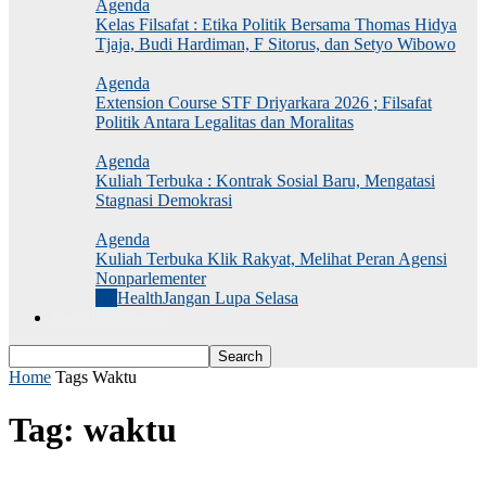
Agenda
Kelas Filsafat : Etika Politik Bersama Thomas Hidya
Tjaja, Budi Hardiman, F Sitorus, dan Setyo Wibowo
Agenda
Extension Course STF Driyarkara 2026 ; Filsafat
Politik Antara Legalitas dan Moralitas
Agenda
Kuliah Terbuka : Kontrak Sosial Baru, Mengatasi
Stagnasi Demokrasi
Agenda
Kuliah Terbuka Klik Rakyat, Melihat Peran Agensi
Nonparlementer
All
Health
Jangan Lupa Selasa
Jurnal Dekonstruksi
Home
Tags
Waktu
Tag: waktu