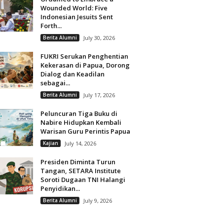
Wounded World: Five
Indonesian Jesuits Sent
Forth...
Berita Alumni
July 30, 2026
FUKRI Serukan Penghentian
Kekerasan di Papua, Dorong
Dialog dan Keadilan
sebagai...
Berita Alumni
July 17, 2026
Peluncuran Tiga Buku di
Nabire Hidupkan Kembali
Warisan Guru Perintis Papua
Kajian
July 14, 2026
Presiden Diminta Turun
Tangan, SETARA Institute
Soroti Dugaan TNI Halangi
Penyidikan...
Berita Alumni
July 9, 2026