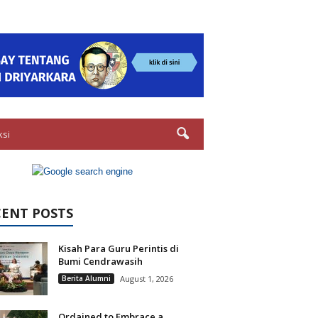
ksi
CENT POSTS
Kisah Para Guru Perintis di
Bumi Cendrawasih
Berita Alumni
August 1, 2026
Ordained to Embrace a