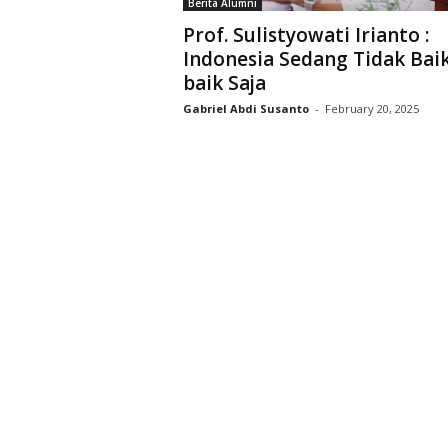
Berita Alumni
D
Prof. Sulistyowati Irianto :
r
Indonesia Sedang Tidak Baik
i
baik Saja
y
a
Gabriel Abdi Susanto
-
February 20, 2025
r
k
a
r
a