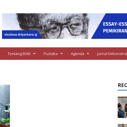
Tentang IKAD
Pustaka
Agenda
Jurnal Dekonstru
RE