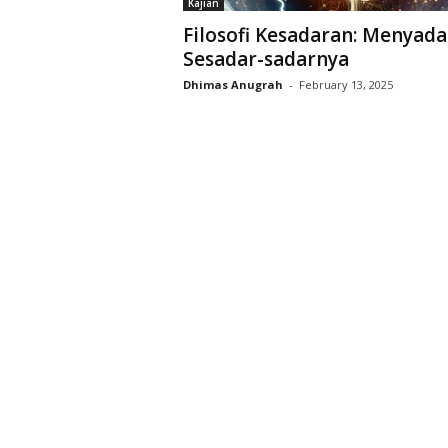
Kajian
D
Filosofi Kesadaran: Menyada
r
Sesadar-sadarnya
i
y
Dhimas Anugrah
-
February 13, 2025
a
r
k
a
r
a