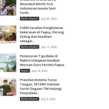
Wounded World: Five
Indonesian Jesuits Sent
Forth...
Berita Alumni
July 30, 2026
FUKRI Serukan Penghentian
Kekerasan di Papua, Dorong
Dialog dan Keadilan
sebagai...
Berita Alumni
July 17, 2026
Peluncuran Tiga Buku di
Nabire Hidupkan Kembali
Warisan Guru Perintis Papua
Kajian
July 14, 2026
Presiden Diminta Turun
Tangan, SETARA Institute
Soroti Dugaan TNI Halangi
Penyidikan...
Berita Alumni
July 9, 2026