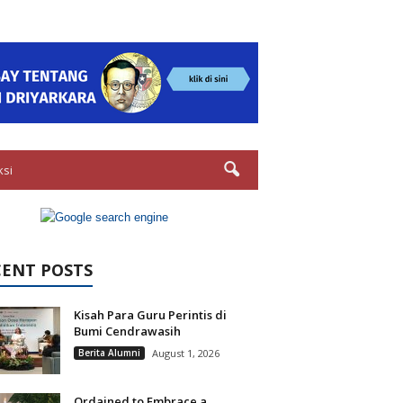
ksi
CENT POSTS
Kisah Para Guru Perintis di
Bumi Cendrawasih
Berita Alumni
August 1, 2026
Ordained to Embrace a