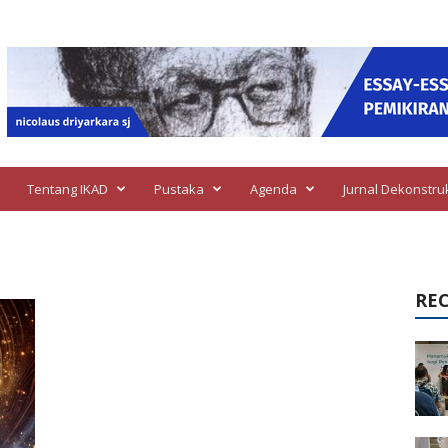
Tentang IKAD
Pustaka
Agenda
Jurnal Dekonstru
RE