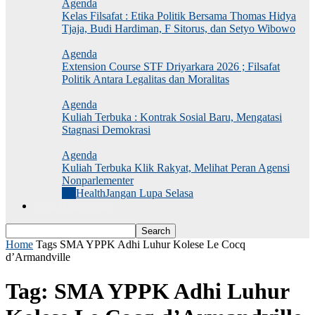
Agenda
Kelas Filsafat : Etika Politik Bersama Thomas Hidya
Tjaja, Budi Hardiman, F Sitorus, dan Setyo Wibowo
Agenda
Extension Course STF Driyarkara 2026 ; Filsafat
Politik Antara Legalitas dan Moralitas
Agenda
Kuliah Terbuka : Kontrak Sosial Baru, Mengatasi
Stagnasi Demokrasi
Agenda
Kuliah Terbuka Klik Rakyat, Melihat Peran Agensi
Nonparlementer
All
Health
Jangan Lupa Selasa
Jurnal Dekonstruksi
Home
Tags
SMA YPPK Adhi Luhur Kolese Le Cocq
d’Armandville
Tag: SMA YPPK Adhi Luhur