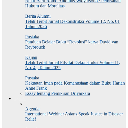
Buku Baru Romo Antonius Widyarsono : Pemisahan
Hukum dan Moralitas
Berita Alumni
Telah Terbit Jurnal Dekonstruksi Volume 12, No. 01
Tahun 2026
Pustaka
Panduan Belajar Buku “Revolusi” karya David van
Reybrouck
Kajian
Telah Terbit Jurnal Filsafat Dekonstruksi Volume 11,
No. 4 , Tahun 2025
Pustaka
Kekuatan Iman pada Kemanusiaan dalam Buku Harian
Anne Frank
Essay tentang Pemikiran Driyarkara
Agenda
Agenda
International Webinar Asians Speak Justice in Disaster
Relief