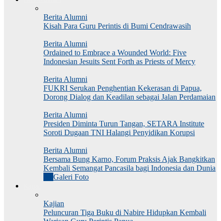
Berita Alumni
Kisah Para Guru Perintis di Bumi Cendrawasih
Berita Alumni
Ordained to Embrace a Wounded World: Five
Indonesian Jesuits Sent Forth as Priests of Mercy
Berita Alumni
FUKRI Serukan Penghentian Kekerasan di Papua,
Dorong Dialog dan Keadilan sebagai Jalan Perdamaian
Berita Alumni
Presiden Diminta Turun Tangan, SETARA Institute
Soroti Dugaan TNI Halangi Penyidikan Korupsi
Berita Alumni
Bersama Bung Karno, Forum Praksis Ajak Bangkitkan
Kembali Semangat Pancasila bagi Indonesia dan Dunia
All
Galeri Foto
Kajian
Kajian
Peluncuran Tiga Buku di Nabire Hidupkan Kembali