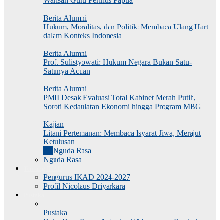
Warisan Guru Perintis Papua
Berita Alumni
Hukum, Moralitas, dan Politik: Membaca Ulang Hart
dalam Konteks Indonesia
Berita Alumni
Prof. Sulistyowati: Hukum Negara Bukan Satu-
Satunya Acuan
Berita Alumni
PMII Desak Evaluasi Total Kabinet Merah Putih,
Soroti Kedaulatan Ekonomi hingga Program MBG
Kajian
Litani Pertemanan: Membaca Isyarat Jiwa, Merajut
Ketulusan
All
Nguda Rasa
Nguda Rasa
Tentang IKAD
Pengurus IKAD 2024-2027
Profil Nicolaus Driyarkara
Pustaka
Pustaka