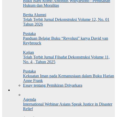
Buku Baru Romo Antonius Widyarsono : Pemisahan
Hukum dan Moralitas
Berita Alumni
Telah Terbit Jurnal Dekonstruksi Volume 12, No. 01
Tahun 2026
Pustaka
Panduan Belajar Buku “Revolusi” karya David van
Reybrouck
Kajian
Telah Terbit Jurnal Filsafat Dekonstruksi Volume 11,
No. 4 , Tahun 2025
Pustaka
Kekuatan Iman pada Kemanusiaan dalam Buku Harian
Anne Frank
Essay tentang Pemikiran Driyarkara
Agenda
Agenda
International Webinar Asians Speak Justice in Disaster
Relief