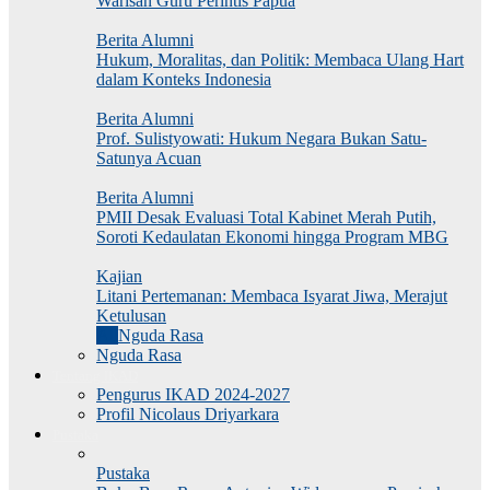
Warisan Guru Perintis Papua
Berita Alumni
Hukum, Moralitas, dan Politik: Membaca Ulang Hart
dalam Konteks Indonesia
Berita Alumni
Prof. Sulistyowati: Hukum Negara Bukan Satu-
Satunya Acuan
Berita Alumni
PMII Desak Evaluasi Total Kabinet Merah Putih,
Soroti Kedaulatan Ekonomi hingga Program MBG
Kajian
Litani Pertemanan: Membaca Isyarat Jiwa, Merajut
Ketulusan
All
Nguda Rasa
Nguda Rasa
Tentang IKAD
Pengurus IKAD 2024-2027
Profil Nicolaus Driyarkara
Pustaka
Pustaka