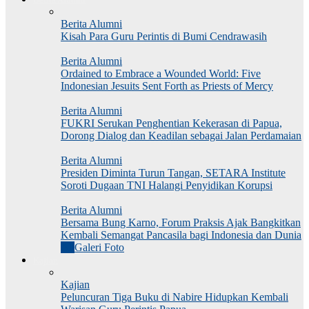
Berita Alumni
Kisah Para Guru Perintis di Bumi Cendrawasih
Berita Alumni
Ordained to Embrace a Wounded World: Five
Indonesian Jesuits Sent Forth as Priests of Mercy
Berita Alumni
FUKRI Serukan Penghentian Kekerasan di Papua,
Dorong Dialog dan Keadilan sebagai Jalan Perdamaian
Berita Alumni
Presiden Diminta Turun Tangan, SETARA Institute
Soroti Dugaan TNI Halangi Penyidikan Korupsi
Berita Alumni
Bersama Bung Karno, Forum Praksis Ajak Bangkitkan
Kembali Semangat Pancasila bagi Indonesia dan Dunia
All
Galeri Foto
Kajian
Kajian
Peluncuran Tiga Buku di Nabire Hidupkan Kembali