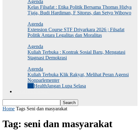
Agenda
Kelas Filsafat : Etika Politik Bersama Thomas Hidya
Tjaja, Budi Hardiman, F Sitorus, dan Setyo Wibowo
Agenda
Extension Course STF Driyarkara 2026 ; Filsafat
Politik Antara Legalitas dan Moralitas
Agenda
Kuliah Terbuka : Kontrak Sosial Baru, Mengatasi
Stagnasi Demokrasi
Agenda
Kuliah Terbuka Klik Rakyat, Melihat Peran Agensi
Nonparlementer
All
Health
Jangan Lupa Selasa
Jurnal Dekonstruksi
Home
Tags
Seni dan masyarakat
Tag: seni dan masyarakat