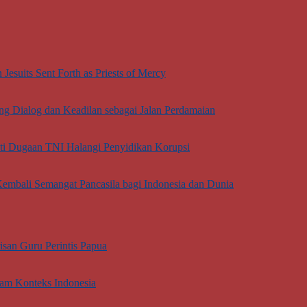
esuits Sent Forth as Priests of Mercy
g Dialog dan Keadilan sebagai Jalan Perdamaian
oti Dugaan TNI Halangi Penyidikan Korupsi
embali Semangat Pancasila bagi Indonesia dan Dunia
san Guru Perintis Papua
lam Konteks Indonesia