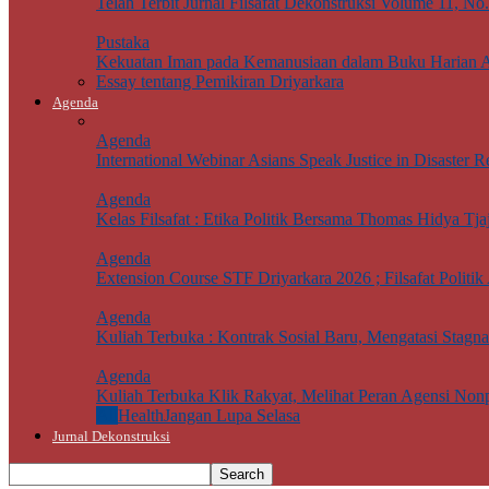
Telah Terbit Jurnal Filsafat Dekonstruksi Volume 11, No
Pustaka
Kekuatan Iman pada Kemanusiaan dalam Buku Harian 
Essay tentang Pemikiran Driyarkara
Agenda
Agenda
International Webinar Asians Speak Justice in Disaster Re
Agenda
Kelas Filsafat : Etika Politik Bersama Thomas Hidya Tj
Agenda
Extension Course STF Driyarkara 2026 ; Filsafat Politik 
Agenda
Kuliah Terbuka : Kontrak Sosial Baru, Mengatasi Stagn
Agenda
Kuliah Terbuka Klik Rakyat, Melihat Peran Agensi Non
All
Health
Jangan Lupa Selasa
Jurnal Dekonstruksi