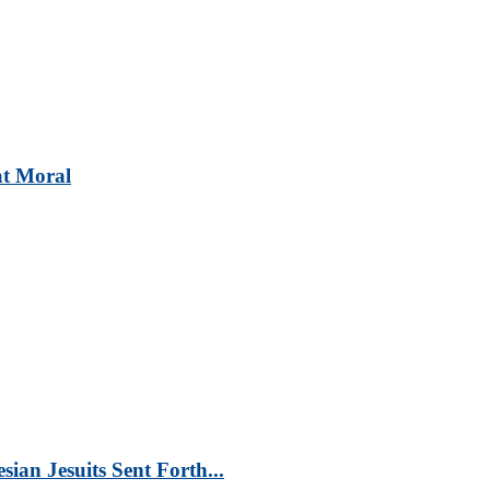
at Moral
an Jesuits Sent Forth...