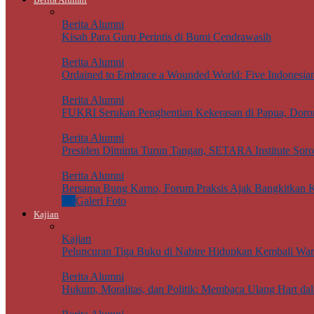
Berita Alumni
Kisah Para Guru Perintis di Bumi Cendrawasih
Berita Alumni
Ordained to Embrace a Wounded World: Five Indonesian J
Berita Alumni
FUKRI Serukan Penghentian Kekerasan di Papua, Doron
Berita Alumni
Presiden Diminta Turun Tangan, SETARA Institute Sor
Berita Alumni
Bersama Bung Karno, Forum Praksis Ajak Bangkitkan K
All
Galeri Foto
Kajian
Kajian
Peluncuran Tiga Buku di Nabire Hidupkan Kembali Wari
Berita Alumni
Hukum, Moralitas, dan Politik: Membaca Ulang Hart da