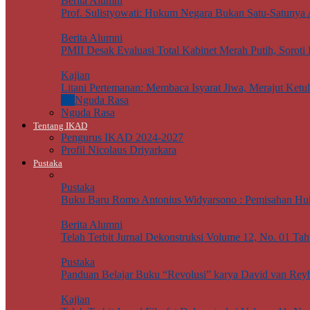
Berita Alumni
Prof. Sulistyowati: Hukum Negara Bukan Satu-Satunya
Berita Alumni
PMII Desak Evaluasi Total Kabinet Merah Putih, Soro
Kajian
Litani Pertemanan: Membaca Isyarat Jiwa, Merajut Ketu
All
Nguda Rasa
Nguda Rasa
Tentang IKAD
Pengurus IKAD 2024-2027
Profil Nicolaus Driyarkara
Pustaka
Pustaka
Buku Baru Romo Antonius Widyarsono : Pemisahan Hu
Berita Alumni
Telah Terbit Jurnal Dekonstruksi Volume 12, No. 01 Ta
Pustaka
Panduan Belajar Buku “Revolusi” karya David van Rey
Kajian