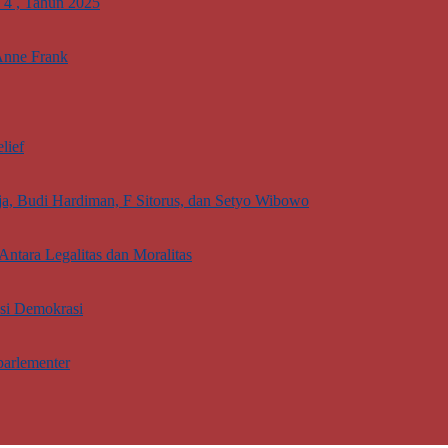
. 4 , Tahun 2025
Anne Frank
lief
aja, Budi Hardiman, F Sitorus, dan Setyo Wibowo
Antara Legalitas dan Moralitas
asi Demokrasi
parlementer