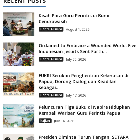
RECENT POSTS
Kisah Para Guru Perintis di Bumi
Cendrawasih
Berita Alumni
August 1, 2026
Ordained to Embrace a Wounded World: Five
Indonesian Jesuits Sent Forth...
Berita Alumni
July 30, 2026
FUKRI Serukan Penghentian Kekerasan di
Papua, Dorong Dialog dan Keadilan
sebagai...
Berita Alumni
July 17, 2026
Peluncuran Tiga Buku di Nabire Hidupkan
Kembali Warisan Guru Perintis Papua
Kajian
July 14, 2026
Presiden Diminta Turun Tangan, SETARA