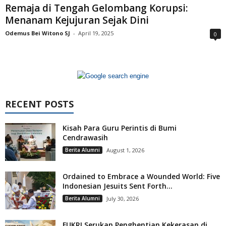
Remaja di Tengah Gelombang Korupsi:
Menanam Kejujuran Sejak Dini
Odemus Bei Witono SJ
-
April 19, 2025
0
RECENT POSTS
Kisah Para Guru Perintis di Bumi
Cendrawasih
Berita Alumni
August 1, 2026
Ordained to Embrace a Wounded World: Five
Indonesian Jesuits Sent Forth...
Berita Alumni
July 30, 2026
FUKRI Serukan Penghentian Kekerasan di