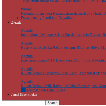
Telah Terbit Jurnal Filsafat Dekonstruksi Volume 11, No
Pustaka
Kekuatan Iman pada Kemanusiaan dalam Buku Harian 
Essay tentang Pemikiran Driyarkara
Agenda
Agenda
International Webinar Asians Speak Justice in Disaster Re
Agenda
Kelas Filsafat : Etika Politik Bersama Thomas Hidya Tj
Agenda
Extension Course STF Driyarkara 2026 ; Filsafat Politik 
Agenda
Kuliah Terbuka : Kontrak Sosial Baru, Mengatasi Stagn
Agenda
Kuliah Terbuka Klik Rakyat, Melihat Peran Agensi Non
All
Health
Jangan Lupa Selasa
Jurnal Dekonstruksi