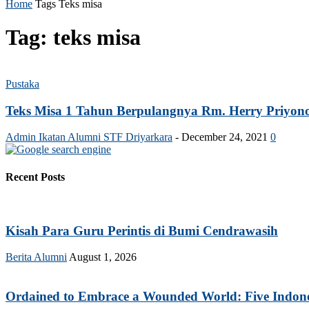
Home
Tags
Teks misa
Tag: teks misa
Pustaka
Teks Misa 1 Tahun Berpulangnya Rm. Herry Priyon
Admin Ikatan Alumni STF Driyarkara
-
December 24, 2021
0
Recent Posts
Kisah Para Guru Perintis di Bumi Cendrawasih
Berita Alumni
August 1, 2026
Ordained to Embrace a Wounded World: Five Indonesi