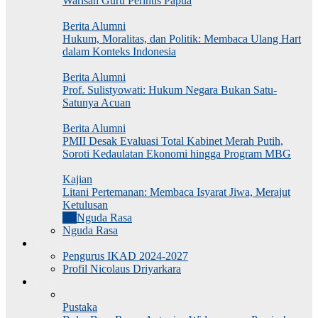
Warisan Guru Perintis Papua
Berita Alumni
Hukum, Moralitas, dan Politik: Membaca Ulang Hart
dalam Konteks Indonesia
Berita Alumni
Prof. Sulistyowati: Hukum Negara Bukan Satu-
Satunya Acuan
Berita Alumni
PMII Desak Evaluasi Total Kabinet Merah Putih,
Soroti Kedaulatan Ekonomi hingga Program MBG
Kajian
Litani Pertemanan: Membaca Isyarat Jiwa, Merajut
Ketulusan
All
Nguda Rasa
Nguda Rasa
Tentang IKAD
Pengurus IKAD 2024-2027
Profil Nicolaus Driyarkara
Pustaka
Pustaka