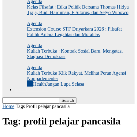
Agenda
Kelas Filsafat : Etika Politik Bersama Thomas Hidya
Tjaja, Budi Hardiman, F Sitorus, dan Setyo Wibowo
Agenda
Extension Course STF Driyarkara 2026 ; Filsafat
Politik Antara Legalitas dan Moralitas
Agenda
Kuliah Terbuka : Kontrak Sosial Baru, Mengatasi
Stagnasi Demokrasi
Agenda
Kuliah Terbuka Klik Rakyat, Melihat Peran Agensi
Nonparlementer
All
Health
Jangan Lupa Selasa
Jurnal Dekonstruksi
Home
Tags
Profil pelajar pancasila
Tag: profil pelajar pancasila