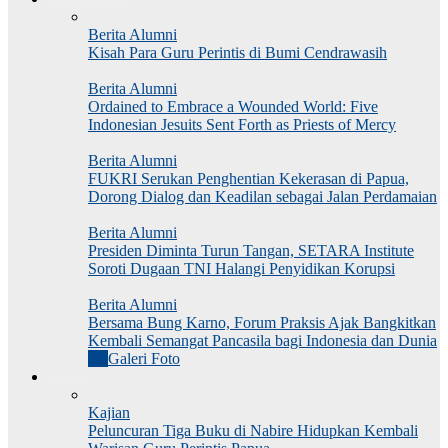
Berita Alumni
Kisah Para Guru Perintis di Bumi Cendrawasih
Berita Alumni
Ordained to Embrace a Wounded World: Five
Indonesian Jesuits Sent Forth as Priests of Mercy
Berita Alumni
FUKRI Serukan Penghentian Kekerasan di Papua,
Dorong Dialog dan Keadilan sebagai Jalan Perdamaian
Berita Alumni
Presiden Diminta Turun Tangan, SETARA Institute
Soroti Dugaan TNI Halangi Penyidikan Korupsi
Berita Alumni
Bersama Bung Karno, Forum Praksis Ajak Bangkitkan
Kembali Semangat Pancasila bagi Indonesia dan Dunia
All
Galeri Foto
Kajian
Kajian
Peluncuran Tiga Buku di Nabire Hidupkan Kembali