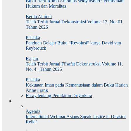
Buku Baru Romo Antonius Widyarsono : Pemisahan
Hukum dan Moralitas
Berita Alumni
Telah Terbit Jurnal Dekonstruksi Volume 12, No. 01
Tahun 2026
Pustaka
Panduan Belajar Buku “Revolusi” karya David van
Reybrouck
Kajian
Telah Terbit Jurnal Filsafat Dekonstruksi Volume 11,
No. 4 , Tahun 2025
Pustaka
Kekuatan Iman pada Kemanusiaan dalam Buku Harian
Anne Frank
Essay tentang Pemikiran Driyarkara
Agenda
Agenda
International Webinar Asians Speak Justice in Disaster
Relief