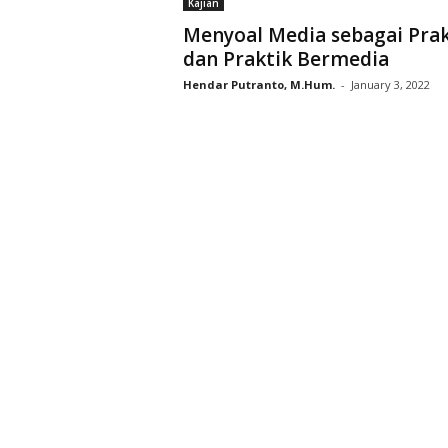
Kajian
D
Menyoal Media sebagai Prak
r
dan Praktik Bermedia
i
y
Hendar Putranto, M.Hum.
-
January 3, 2022
a
r
k
a
r
a