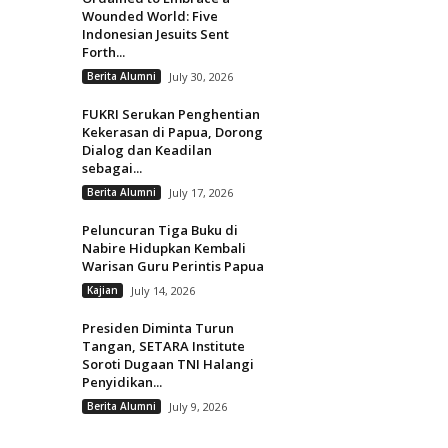
Wounded World: Five
Indonesian Jesuits Sent
Forth...
Berita Alumni
July 30, 2026
FUKRI Serukan Penghentian
Kekerasan di Papua, Dorong
Dialog dan Keadilan
sebagai...
Berita Alumni
July 17, 2026
Peluncuran Tiga Buku di
Nabire Hidupkan Kembali
Warisan Guru Perintis Papua
Kajian
July 14, 2026
Presiden Diminta Turun
Tangan, SETARA Institute
Soroti Dugaan TNI Halangi
Penyidikan...
Berita Alumni
July 9, 2026