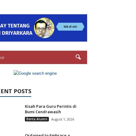
ksi
CENT POSTS
Kisah Para Guru Perintis di
Bumi Cendrawasih
Berita Alumni
August 1, 2026
Ordained to Embrace a