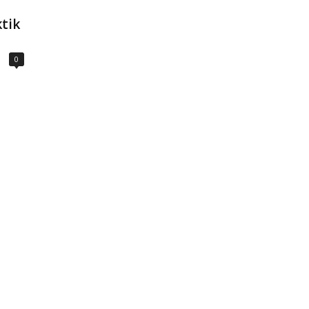
tik
0