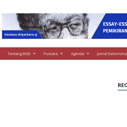
Tentang IKAD
Pustaka
Agenda
Jurnal Dekonstru
RE