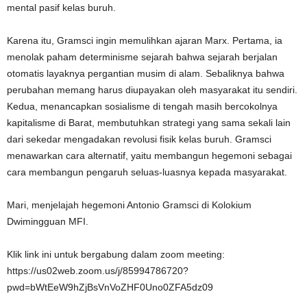
mental pasif kelas buruh.
Karena itu, Gramsci ingin memulihkan ajaran Marx. Pertama, ia
menolak paham determinisme sejarah bahwa sejarah berjalan
otomatis layaknya pergantian musim di alam. Sebaliknya bahwa
perubahan memang harus diupayakan oleh masyarakat itu sendiri.
Kedua, menancapkan sosialisme di tengah masih bercokolnya
kapitalisme di Barat, membutuhkan strategi yang sama sekali lain
dari sekedar mengadakan revolusi fisik kelas buruh. Gramsci
menawarkan cara alternatif, yaitu membangun hegemoni sebagai
cara membangun pengaruh seluas-luasnya kepada masyarakat.
Mari, menjelajah hegemoni Antonio Gramsci di Kolokium
Dwimingguan MFI.
Klik link ini untuk bergabung dalam zoom meeting:
https://us02web.zoom.us/j/85994786720?
pwd=bWtEeW9hZjBsVnVoZHF0Uno0ZFA5dz09