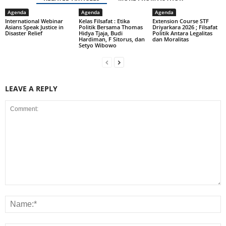
Agenda
Agenda
Agenda
International Webinar
Kelas Filsafat : Etika
Extension Course STF
Asians Speak Justice in
Politik Bersama Thomas
Driyarkara 2026 ; Filsafat
Disaster Relief
Hidya Tjaja, Budi
Politik Antara Legalitas
Hardiman, F Sitorus, dan
dan Moralitas
Setyo Wibowo
LEAVE A REPLY